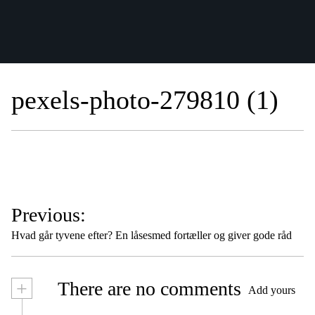
pexels-photo-279810 (1)
I
Previous:
n
Hvad går tyvene efter? En låsesmed fortæller og giver gode råd
d
l
+
There are no comments
æ
Add yours
g