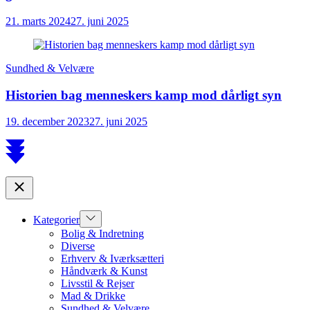
21. marts 2024
27. juni 2025
Sundhed & Velvære
Historien bag menneskers kamp mod dårligt syn
19. december 2023
27. juni 2025
Scroll
to
top
Close
Show
Kategorier
sub
Bolig & Indretning
menu
Diverse
Erhverv & Iværksætteri
Håndværk & Kunst
Livsstil & Rejser
Mad & Drikke
Sundhed & Velvære