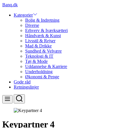
Skip
Banq.dk
to
content
Kategorier
Bolig & Indretning
Diverse
Erhverv & Iværksætteri
Håndværk & Kunst
Livsstil & Rejser
Mad & Drikke
Sundhed & Velvære
Teknologi & IT
Tøj & Mode
Uddannelse & Karriere
Underholdning
Økonomi & Penge
Gode råd
Retningslinjer
Search
Menu
Keypartner 4