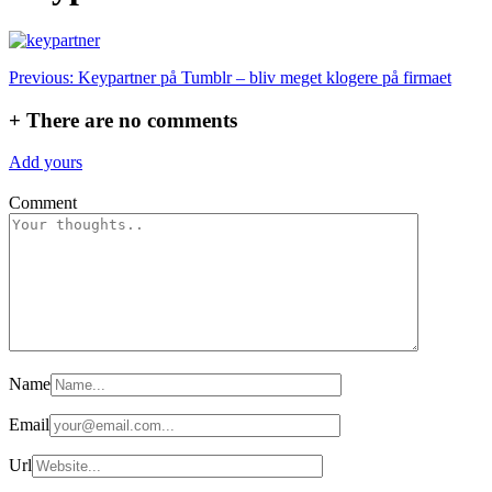
Indlægsnavigation
Previous:
Keypartner på Tumblr – bliv meget klogere på firmaet
+
There are no comments
Add yours
Comment
Name
Email
Url