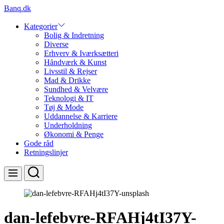
Skip
Banq.dk
to
content
Kategorier
Bolig & Indretning
Diverse
Erhverv & Iværksætteri
Håndværk & Kunst
Livsstil & Rejser
Mad & Drikke
Sundhed & Velvære
Teknologi & IT
Tøj & Mode
Uddannelse & Karriere
Underholdning
Økonomi & Penge
Gode råd
Retningslinjer
Search
Menu
dan-lefebvre-RFAHj4tI37Y-