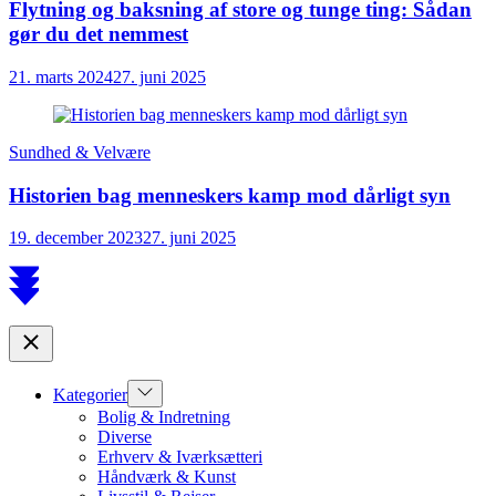
Flytning og baksning af store og tunge ting: Sådan
gør du det nemmest
21. marts 2024
27. juni 2025
Sundhed & Velvære
Historien bag menneskers kamp mod dårligt syn
19. december 2023
27. juni 2025
Scroll
to
top
Close
Show
Kategorier
sub
Bolig & Indretning
menu
Diverse
Erhverv & Iværksætteri
Håndværk & Kunst