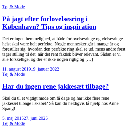
Tøj & Mode
På jagt efter forlovelsesring i
København? Tips og inspiration
Det er ingen hemmelighed, at både forlovelsesringe og vielsesringe
helst skal være helt perfekte. Nogle mennesker går i mange år og
forestiller sig, hvordan den perfekte ring skal se ud, mens andre først
tager stilling til det, når det rent faktisk bliver relevant. Sådan er vi
alle forskellige, og der er ikke nogen rigtig og […]
11. august 2019
19. januar 2022
Tøj & Mode
Har du ingen rene jakkesæt tilbage?
Skal du til et vigtigt møde om få dage og har ikke flere rene
jakkesæt tilbage i skabet? Så kan du heldigvis få hjælp hos Anne
Spang!
5. maj 2015
27. juni 2025
Tøj & Mode