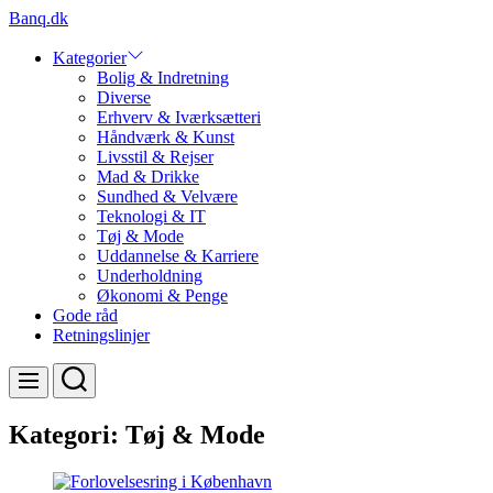
Skip
Banq.dk
to
content
Kategorier
Bolig & Indretning
Diverse
Erhverv & Iværksætteri
Håndværk & Kunst
Livsstil & Rejser
Mad & Drikke
Sundhed & Velvære
Teknologi & IT
Tøj & Mode
Uddannelse & Karriere
Underholdning
Økonomi & Penge
Gode råd
Retningslinjer
Search
Menu
Kategori:
Tøj & Mode