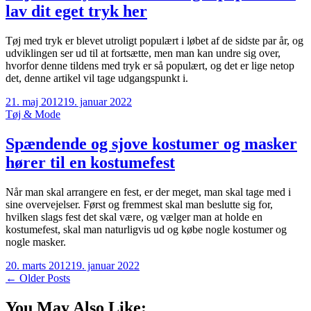
lav dit eget tryk her
Tøj med tryk er blevet utroligt populært i løbet af de sidste par år, og
udviklingen ser ud til at fortsætte, men man kan undre sig over,
hvorfor denne tildens med tryk er så populært, og det er lige netop
det, denne artikel vil tage udgangspunkt i.
21. maj 2012
19. januar 2022
Tøj & Mode
Spændende og sjove kostumer og masker
hører til en kostumefest
Når man skal arrangere en fest, er der meget, man skal tage med i
sine overvejelser. Først og fremmest skal man beslutte sig for,
hvilken slags fest det skal være, og vælger man at holde en
kostumefest, skal man naturligvis ud og købe nogle kostumer og
nogle masker.
20. marts 2012
19. januar 2022
Navigation
←
Older Posts
til
You May Also Like: