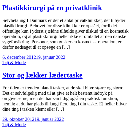
Plastikkirurgi på en privatklinik
Selvbetaling I Danmark er der et antal privatklinikker, der tilbyder
plastikkirurgi. Behovet for disse klinikker er opstået, fordi det
offentlige kun i yderst sjældne tilfælde giver tilskud til en kosmetisk
operation, og at plastikkirurgi heller ikke er omfattet af den danske
sygeforsikring. Personer, som ønsker en kosmetisk operation, er
derfor nødsaget til at opsøge en […]
6. december 2012
19. januar 2022
Tøj & Mode
Stor og lækker lædertaske
For tiden er trenden blandt tasker, at de skal blive større og større.
Det er selvfølgelig med til at give et helt bestemt indtryk på
omgivelserne, men det har samtidig også en praktisk funktion;
nemlig at du har plads til langt flere ting i din taske. Ej heller bliver
dine ting i tasken klemt eller […]
29. oktober 2012
19. januar 2022
Tøj & Mode