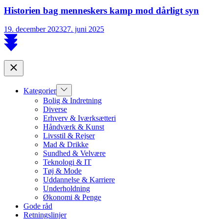
Historien bag menneskers kamp mod dårligt syn
19. december 2023
27. juni 2025
Scroll
to
top
Close
Show
Kategorier
sub
Bolig & Indretning
menu
Diverse
Erhverv & Iværksætteri
Håndværk & Kunst
Livsstil & Rejser
Mad & Drikke
Sundhed & Velvære
Teknologi & IT
Tøj & Mode
Uddannelse & Karriere
Underholdning
Økonomi & Penge
Gode råd
Retningslinjer