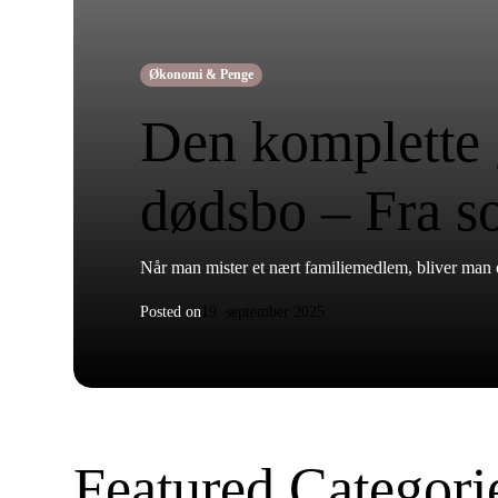
Økonomi & Penge
Den komplette g
dødsbo – Fra so
Når man mister et nært familiemedlem, bliver man o
Posted on
19. september 2025
Featured Categori