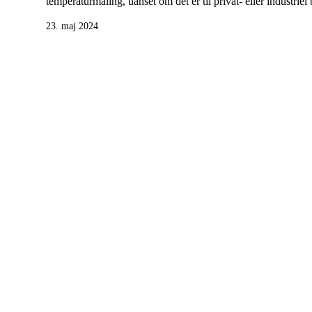
temperaturmåling, uanset om det er til privat- eller industrie
23. maj 2024