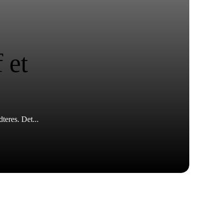
 et
teres. Det...