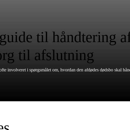
uide til håndtering af
rg til afslutning
fte involveret i spørgsmålet om, hvordan den afdødes dødsbo skal hånd
es