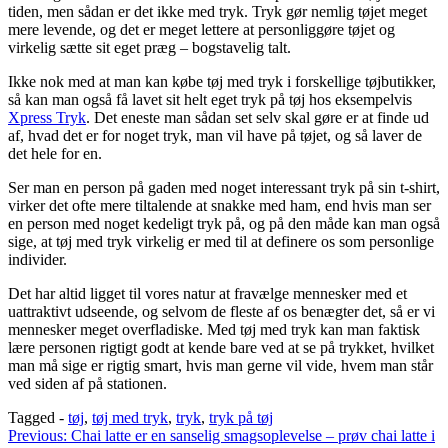
tiden, men sådan er det ikke med tryk. Tryk gør nemlig tøjet meget
mere levende, og det er meget lettere at personliggøre tøjet og
virkelig sætte sit eget præg – bogstavelig talt.
Ikke nok med at man kan købe tøj med tryk i forskellige tøjbutikker,
så kan man også få lavet sit helt eget tryk på tøj hos eksempelvis
Xpress Tryk
. Det eneste man sådan set selv skal gøre er at finde ud
af, hvad det er for noget tryk, man vil have på tøjet, og så laver de
det hele for en.
Ser man en person på gaden med noget interessant tryk på sin t-shirt,
virker det ofte mere tiltalende at snakke med ham, end hvis man ser
en person med noget kedeligt tryk på, og på den måde kan man også
sige, at tøj med tryk virkelig er med til at definere os som personlige
individer.
Det har altid ligget til vores natur at fravælge mennesker med et
uattraktivt udseende, og selvom de fleste af os benægter det, så er vi
mennesker meget overfladiske. Med tøj med tryk kan man faktisk
lære personen rigtigt godt at kende bare ved at se på trykket, hvilket
man må sige er rigtig smart, hvis man gerne vil vide, hvem man står
ved siden af på stationen.
Tagged -
tøj
,
tøj med tryk
,
tryk
,
tryk på tøj
Indlægsnavigation
Previous:
Chai latte er en sanselig smagsoplevelse – prøv chai latte i