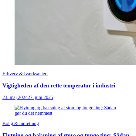
Erhverv & Iværksætteri
Vigtigheden af den rette temperatur i industri
23. maj 2024
27. juni 2025
Bolig & Indretning
Flytning og baksning af store og tunge ting: Sådan