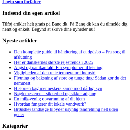
Login som forfatter
Indsend din egen artikel
Tilføj artikler helt gratis på Banq.dk. På Banq.dk kan du tilmelde dig
nemt og enkelt. Begynd at skrive dine nyheder nu!
Nyeste artikler
Den komplette guide til håndtering af et dødsbo – Fra sorg til
afslutning
Her er danskernes største rejsetrends i 2025
Angst og panikanfald: Fra symptomer til løsning
Vigtigheden af den rette temperatur i industri
Flytning og baksning af store og tunge ting: Sådan gør du det
nemmest
Historien bag menneskers kamp mod dårligt syn
Nøglemesteren – sikkerhed og sikker adgang
En miljøvenlig opvarmning af dit hjem
Hvordan fungerer dit lokale vandværk?
Brønshøj-tandlæge tilbyder usynlig tandretning helt uden
gener
Kategorier