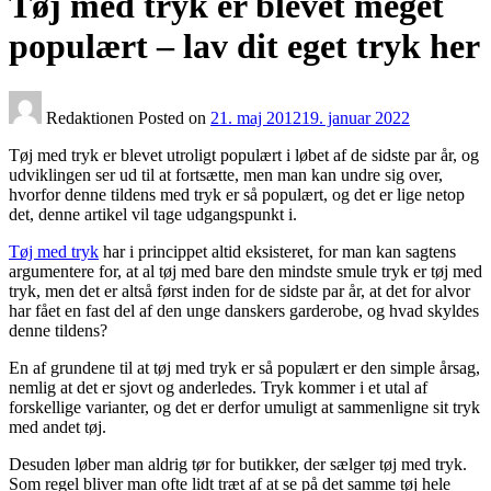
Tøj med tryk er blevet meget
populært – lav dit eget tryk her
Redaktionen
Posted on
21. maj 2012
19. januar 2022
Tøj med tryk er blevet utroligt populært i løbet af de sidste par år, og
udviklingen ser ud til at fortsætte, men man kan undre sig over,
hvorfor denne tildens med tryk er så populært, og det er lige netop
det, denne artikel vil tage udgangspunkt i.
Tøj med tryk
har i princippet altid eksisteret, for man kan sagtens
argumentere for, at al tøj med bare den mindste smule tryk er tøj med
tryk, men det er altså først inden for de sidste par år, at det for alvor
har fået en fast del af den unge danskers garderobe, og hvad skyldes
denne tildens?
En af grundene til at tøj med tryk er så populært er den simple årsag,
nemlig at det er sjovt og anderledes. Tryk kommer i et utal af
forskellige varianter, og det er derfor umuligt at sammenligne sit tryk
med andet tøj.
Desuden løber man aldrig tør for butikker, der sælger tøj med tryk.
Som regel bliver man ofte lidt træt af at se på det samme tøj hele