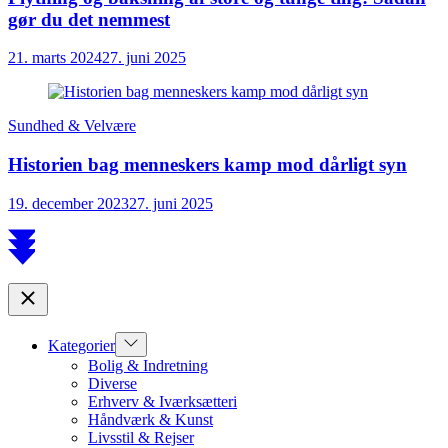
gør du det nemmest
21. marts 2024
27. juni 2025
Sundhed & Velvære
Historien bag menneskers kamp mod dårligt syn
19. december 2023
27. juni 2025
Scroll
to
top
Close
Show
Kategorier
sub
Bolig & Indretning
menu
Diverse
Erhverv & Iværksætteri
Håndværk & Kunst
Livsstil & Rejser