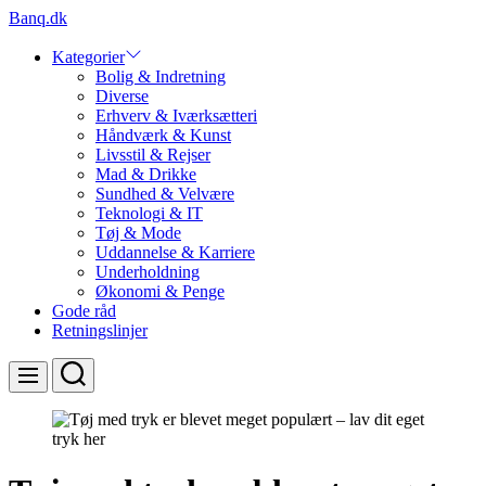
Skip
Banq.dk
to
content
Kategorier
Bolig & Indretning
Diverse
Erhverv & Iværksætteri
Håndværk & Kunst
Livsstil & Rejser
Mad & Drikke
Sundhed & Velvære
Teknologi & IT
Tøj & Mode
Uddannelse & Karriere
Underholdning
Økonomi & Penge
Gode råd
Retningslinjer
Search
Menu