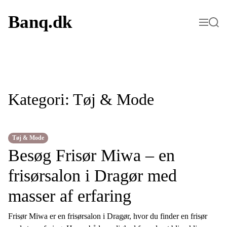
S
k
Banq.dk
M
S
i
e
e
p
n
a
t
u
r
o
c
c
h
o
n
t
Kategori:
Tøj & Mode
e
n
t
Tøj & Mode
Besøg Frisør Miwa – en
frisørsalon i Dragør med
masser af erfaring
Frisør Miwa er en frisørsalon i Dragør, hvor du finder en frisør