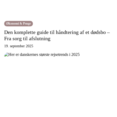
l
æ
g
Økonomi & Penge
Den komplette guide til håndtering af et dødsbo –
Fra sorg til afslutning
19. september 2025