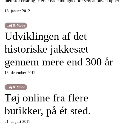
med stor erfaring. Her er både mulighed for selv at blive klipper,
men også dine børn er velkomne. Har børnene svært ved den
18. januar 2012
længe ventetid, kan de blive underholdt med fjernsyn, så
ventetiden bliver sjovere.
Tøj & Mode
Udviklingen af det
historiske jakkesæt
gennem mere end 300 år
15. december 2011
Tøj & Mode
Tøj online fra flere
butikker, på ét sted.
21. august 2011