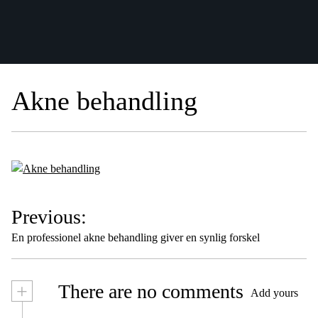
Akne behandling
I
Previous:
n
En professionel akne behandling giver en synlig forskel
d
l
+
There are no comments
æ
Add yours
g