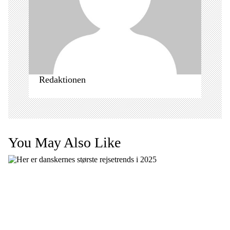
i
o
n
Redaktionen
You May Also Like