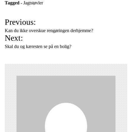
Tagged -
Jagtstøvler
I
Previous:
n
Kan du ikke overskue rengøringen derhjemme?
d
Next:
l
Skal du og kæresten se på en bolig?
æ
g
s
n
a
v
i
g
a
t