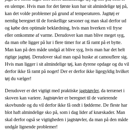
en ulempe. Hvis man for det første kun har sit almindelige tøj på,
kan det volde problemer på grund af temperaturen. Jagttøj er
nemlig beregnet til de forskellige sæsoner og man skal derfor ud
og købe den optimale beklædning, hvis man hverken vil fryse
eller omkomme af varme. Derudover kan man blive meget syg,
da man ofte ligger på lur i flere timer for at få ramt på et bytte.
Man kan på den måde undgå at blive syg, hvis man har det helt
rigtige jagttøj. Derudover skal man også huske at camouflere sig.
Hvis man ligger i sit almindelige tøj, kan dyrene opdage og du vil
derfor ikke få ramt på noget! Der er derfor ikke ligegyldig hvilket
tøj du vælger!
Derudover er det vigtigt med praktiske
jagtstøvler
, da terrænet i
skoven kan variere. Jagtstøvler er beregnet til de varierende
skovbunde og du vil derfor ikke få ondt i fødderne. De fleste har
blot haft almindelige sko på, som i dag lider af knæskader. Man
skal derfor også se vigtigheden i jagtstøvler, da man på den måde
undgår lignende problemer!