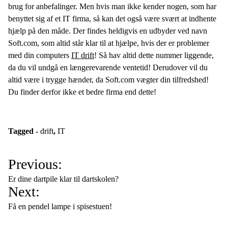
brug for anbefalinger. Men hvis man ikke kender nogen, som har
benyttet sig af et IT firma, så kan det også være svært at indhente
hjælp på den måde. Der findes heldigvis en udbyder ved navn
Soft.com, som altid står klar til at hjælpe, hvis der er problemer
med din computers
IT drift
! Så hav altid dette nummer liggende,
da du vil undgå en længerevarende ventetid! Derudover vil du
altid være i trygge hænder, da Soft.com vægter din tilfredshed!
Du finder derfor ikke et bedre firma end dette!
Tagged -
drift
,
IT
I
Previous:
n
Er dine dartpile klar til dartskolen?
d
Next:
l
Få en pendel lampe i spisestuen!
æ