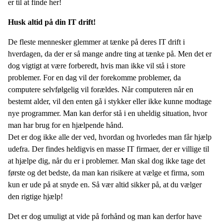
er til at finde her!
Husk altid på din IT drift!
De fleste mennesker glemmer at tænke på deres IT drift i
hverdagen, da der er så mange andre ting at tænke på. Men det er
dog vigtigt at være forberedt, hvis man ikke vil stå i store
problemer. For en dag vil der forekomme problemer, da
computere selvfølgelig vil forældes. Når computeren når en
bestemt alder, vil den enten gå i stykker eller ikke kunne modtage
nye programmer. Man kan derfor stå i en uheldig situation, hvor
man har brug for en hjælpende hånd.
Det er dog ikke alle der ved, hvordan og hvorledes man får hjælp
udefra. Der findes heldigvis en masse IT firmaer, der er villige til
at hjælpe dig, når du er i problemer. Man skal dog ikke tage det
første og det bedste, da man kan risikere at vælge et firma, som
kun er ude på at snyde en. Så vær altid sikker på, at du vælger
den rigtige hjælp!
Det er dog umuligt at vide på forhånd og man kan derfor have