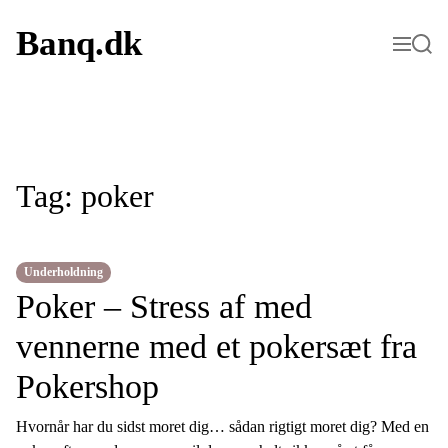
S
k
Banq.dk
M
S
i
e
e
p
n
a
t
u
r
o
c
c
h
o
n
t
Tag:
poker
e
n
t
Underholdning
Poker – Stress af med
vennerne med et pokersæt fra
Pokershop
Hvornår har du sidst moret dig… sådan rigtigt moret dig? Med en