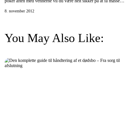
poker aften med vennerne vil du være helt sikker på at få masser
af gode grin, ihærdige forsøg på at holde masken og ikke mindst
8. november 2012
forhåbninger om at vinde hele molevitten. Poker er nemlig både
sjovt og underholdende og ikke mindst godt til […]
You May Also Like: