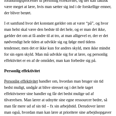
forandringsprocesser til personlig effektivitet, og der kan faktisk
være meget at lære, hvis man sætter sig ind i de forskellige emner,
der bliver berørt.
I et samfund hvor det konstant gælder om at være “på”, og hvor
man helst skal være den bedste til det hele, og er man det ikke,
gælder det om at få andre til at tro, at man alligevel er, der er det
nødvendigt hele tiden at udvikle sig og følge med tidens
tendenser, men det er ikke kun for andres skyld, men ikke mindst
for sin egen skyld. Man må udvikle sig for at lære, og personlig
effektivitet er en af de områder, man kan forbedre sig på.
Personlig effektivitet
Personlig effektivitet
handler om, hvordan man bruger sin tid
bedst muligt, undgår at blive stresset og i det hele taget
effektiviserer sine handler og får det bedst mulige ud af
tilværelsen. Man lærer at udnytte sine egne ressourcer bedre, så
man får mere ud af sin tid – fx sin arbejdstid. Derudover lærer
man også, hvordan man kan lære at prioritere sine arbejdsopgaver