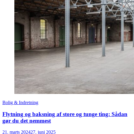
Bolig & Indretning
Flytning og baksning af store og tunge ting: Sådan
gør du det nemmest
21. marts 2024
27. juni 2025