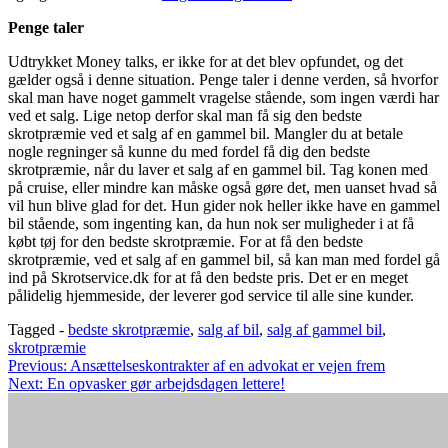
Penge taler
Udtrykket Money talks, er ikke for at det blev opfundet, og det
gælder også i denne situation. Penge taler i denne verden, så hvorfor
skal man have noget gammelt vragelse stående, som ingen værdi har
ved et salg. Lige netop derfor skal man få sig den bedste
skrotpræmie ved et salg af en gammel bil. Mangler du at betale
nogle regninger så kunne du med fordel få dig den bedste
skrotpræmie, når du laver et salg af en gammel bil. Tag konen med
på cruise, eller mindre kan måske også gøre det, men uanset hvad så
vil hun blive glad for det. Hun gider nok heller ikke have en gammel
bil stående, som ingenting kan, da hun nok ser muligheder i at få
købt tøj for den bedste skrotpræmie. For at få den bedste
skrotpræmie, ved et salg af en gammel bil, så kan man med fordel gå
ind på Skrotservice.dk for at få den bedste pris. Det er en meget
pålidelig hjemmeside, der leverer god service til alle sine kunder.
Tagged -
bedste skrotpræmie
,
salg af bil
,
salg af gammel bil
,
skrotpræmie
Indlægsnavigation
Previous:
Ansættelseskontrakter af en advokat er vejen frem
Next:
En opvasker gør arbejdsdagen lettere!