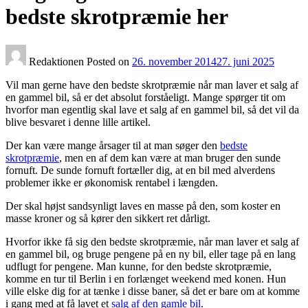
bedste skrotpræmie her
Redaktionen
Posted on
26. november 2014
27. juni 2025
Vil man gerne have den bedste skrotpræmie når man laver et salg af
en gammel bil, så er det absolut forståeligt. Mange spørger tit om
hvorfor man egentlig skal lave et salg af en gammel bil, så det vil da
blive besvaret i denne lille artikel.
Der kan være mange årsager til at man søger den
bedste
skrotpræmie
, men en af dem kan være at man bruger den sunde
fornuft. De sunde fornuft fortæller dig, at en bil med alverdens
problemer ikke er økonomisk rentabel i længden.
Der skal højst sandsynligt laves en masse på den, som koster en
masse kroner og så kører den sikkert ret dårligt.
Hvorfor ikke få sig den bedste skrotpræmie, når man laver et salg af
en gammel bil, og bruge pengene på en ny bil, eller tage på en lang
udflugt for pengene. Man kunne, for den bedste skrotpræmie,
komme en tur til Berlin i en forlænget weekend med konen. Hun
ville elske dig for at tænke i disse baner, så det er bare om at komme
i gang med at få lavet et
salg af den gamle bil
.