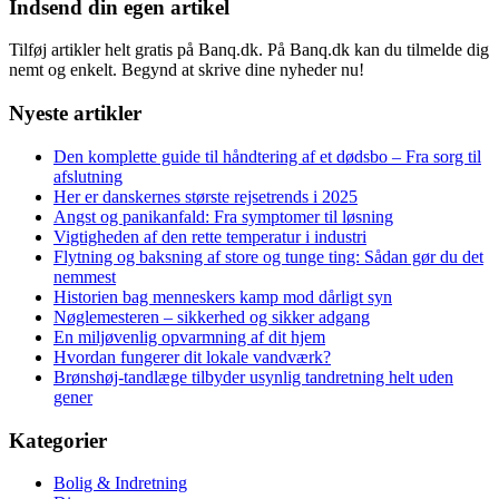
Indsend din egen artikel
Tilføj artikler helt gratis på Banq.dk. På Banq.dk kan du tilmelde dig
nemt og enkelt. Begynd at skrive dine nyheder nu!
Nyeste artikler
Den komplette guide til håndtering af et dødsbo – Fra sorg til
afslutning
Her er danskernes største rejsetrends i 2025
Angst og panikanfald: Fra symptomer til løsning
Vigtigheden af den rette temperatur i industri
Flytning og baksning af store og tunge ting: Sådan gør du det
nemmest
Historien bag menneskers kamp mod dårligt syn
Nøglemesteren – sikkerhed og sikker adgang
En miljøvenlig opvarmning af dit hjem
Hvordan fungerer dit lokale vandværk?
Brønshøj-tandlæge tilbyder usynlig tandretning helt uden
gener
Kategorier
Bolig & Indretning