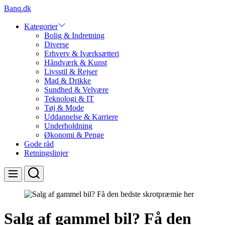
Skip
Banq.dk
to
content
Kategorier
Bolig & Indretning
Diverse
Erhverv & Iværksætteri
Håndværk & Kunst
Livsstil & Rejser
Mad & Drikke
Sundhed & Velvære
Teknologi & IT
Tøj & Mode
Uddannelse & Karriere
Underholdning
Økonomi & Penge
Gode råd
Retningslinjer
Search
Menu
Salg af gammel bil? Få den