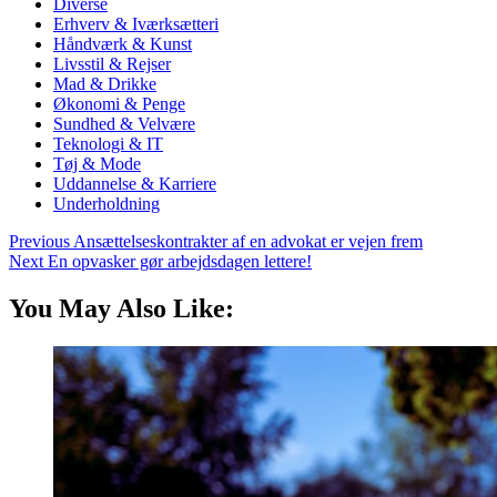
Diverse
Erhverv & Iværksætteri
Håndværk & Kunst
Livsstil & Rejser
Mad & Drikke
Økonomi & Penge
Sundhed & Velvære
Teknologi & IT
Tøj & Mode
Uddannelse & Karriere
Underholdning
Previous
Ansættelseskontrakter af en advokat er vejen frem
Next
En opvasker gør arbejdsdagen lettere!
You May Also Like: