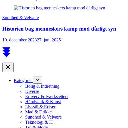
Sundhed & Velvære
Historien bag menneskers kamp mod dårligt syn
19. december 2023
27. juni 2025
Scroll
to
top
Close
Show
Kategorier
sub
Bolig & Indretning
menu
Diverse
Erhverv & Iværksætteri
Håndværk & Kunst
Livsstil & Rejser
Mad & Drikke
Sundhed & Velvære
Teknologi & IT
Tøj & Mode