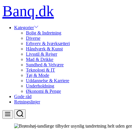
Skip
Banq.dk
to
content
Kategorier
Bolig & Indretning
Diverse
Erhverv & Iværksætteri
Håndværk & Kunst
Livsstil & Rejser
Mad & Drikke
Sundhed & Velvære
Teknologi & IT
Tøj & Mode
Uddannelse & Karriere
Underholdning
Økonomi & Penge
Gode råd
Retningslinjer
Search
Menu