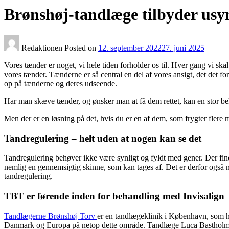
Brønshøj-tandlæge tilbyder usyn
Redaktionen
Posted on
12. september 2022
27. juni 2025
Vores tænder er noget, vi hele tiden forholder os til. Hver gang vi skal
vores tænder. Tænderne er så central en del af vores ansigt, det det fo
op på tænderne og deres udseende.
Har man skæve tænder, og ønsker man at få dem rettet, kan en stor 
Men der er en løsning på det, hvis du er en af dem, som frygter flere 
Tandregulering – helt uden at nogen kan se det
Tandregulering behøver ikke være synligt og fyldt med gener. Der fin
nemlig en gennemsigtig skinne, som kan tages af. Det er derfor også
tandregulering.
TBT er førende inden for behandling med Invisalign
Tandlægerne Brønshøj Torv
er en tandlægeklinik i København, som ha
Danmark og Europa på netop dette område. Tandlæge Luca Bastholm st