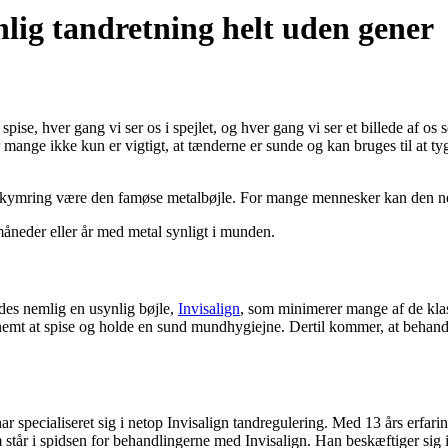
lig tandretning helt uden gener
 spise, hver gang vi ser os i spejlet, og hver gang vi ser et billede af os
r mange ikke kun er vigtigt, at tænderne er sunde og kan bruges til at ty
bekymring være den famøse metalbøjle. For mange mennesker kan den n
måneder eller år med metal synligt i munden.
des nemlig en usynlig bøjle,
Invisalign
, som minimerer mange af de klas
 nemt at spise og holde en sund mundhygiejne. Dertil kommer, at behan
r specialiseret sig i netop Invisalign tandregulering. Med 13 års erfar
år i spidsen for behandlingerne med Invisalign. Han beskæftiger sig 