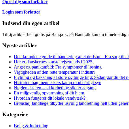
Opret dig som forfatter
Login som forfatter
Indsend din egen artikel
Tilføj artikler helt gratis på Banq.dk. På Banq.dk kan du tilmelde dig
Nyeste artikler
Den komplette guide til håndtering af et dødsbo – Fra sorg til a
Her er danskernes største rejsetrends i 2025
Angst og panikanfald: Fra symptomer til løsning
Vigtigheden af den rette temperatur i industri
Flytning og baksning af store og tunge ting: Sådan gør du det
Historien bag menneskers kamp mod dårligt syn
Nøglemesteren – sikkerhed og sikker adgang
En miljøvenlig opvarmning af dit hjem
Hvordan fungerer dit lokale vandværk?
Brønshøj-tandlæge tilbyder usynlig tandretning helt uden gener
Kategorier
Bolig & Indretning