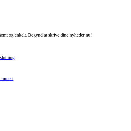
 nemt og enkelt. Begynd at skrive dine nyheder nu!
fslutning
 nemmest