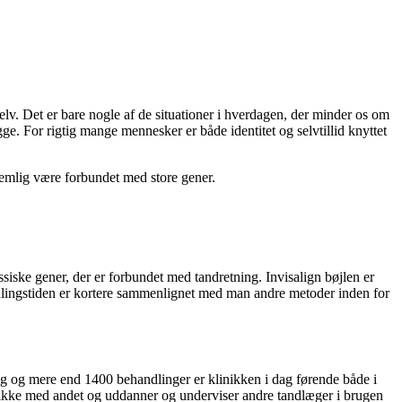
 selv. Det er bare nogle af de situationer i hverdagen, der minder os om
gge. For rigtig mange mennesker er både identitet og selvtillid knyttet
emlig være forbundet med store gener.
siske gener, der er forbundet med tandretning. Invisalign bøjlen er
dlingstiden er kortere sammenlignet med man andre metoder inden for
ing og mere end 1400 behandlinger er klinikken i dag førende både i
ikke med andet og uddanner og underviser andre tandlæger i brugen