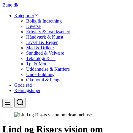
Skip
Banq.dk
to
content
Kategorier
Bolig & Indretning
Diverse
Erhverv & Iværksætteri
Håndværk & Kunst
Livsstil & Rejser
Mad & Drikke
Sundhed & Velvære
Teknologi & IT
Tøj & Mode
Uddannelse & Karriere
Underholdning
Økonomi & Penge
Gode råd
Retningslinjer
Search
Menu
Lind og Risørs vision om