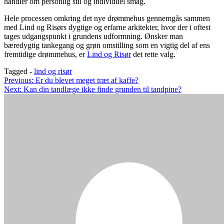
handler om personlig stil og individuel smag.
Hele processen omkring det nye drømmehus gennemgås sammen
med Lind og Risørs dygtige og erfarne arkitekter, hvor der i oftest
tages udgangspunkt i grundens udformning. Ønsker man
bæredygtig tankegang og grøn omstilling som en vigtig del af ens
fremtidige drømmehus, er
Lind og Risør
det rette valg.
Tagged -
lind og risør
Indlægsnavigation
Previous:
Er du blevet meget træt af kaffe?
Next:
Kan din tandlæge ikke finde grunden til tandpine?