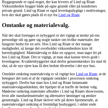
Byggegrunde er også noget, der kan leveres af Lind og Risør.
Virksomheden bygger både på egne grunde eller på kundernes
private grund. Lind og Risør er også leveringsdygtige i nedrivninger,
hvis der skal gøres plads til et nyt fra
Lind og Risør
.
Omtanke og materialevalg.
Når der skal foretages et nybyggeri er det vigtigt at tænke på ens
personlige stil og gøre sig nogle tanker om hvilke materialer, der
fungerer bedst for en selv. Hos Lind og Risør er der mange
muligheder, så længe det overholder virksomhedens krav til
bæredygtighed. Materialevalg er ikke en opgave, man tager let på
hos Lind og Risør. Det er vigtigt, at man skal kunne trives godt i
hverdagene. Kvalitetsbyggeriet skal derfor gennemtænkes fra start til
slut, så de nye ejere kan få den bedste tilværelse i det nye hus.
Området omkring materialevalg er så vigtigt hos
Lind og Risør
, at de
betegner det som et af de vigtigste områder i processen omkring
nybyggeri. Derfor har man hos Lind og Risør fastansatte
materialevalgsarkitekter, der hjælper til at træffe de bedste valg.
Møderne omkring materialer afholdes i Lind og Risørs showrooms,
hvor alle standardmaterialer og alternative løsninger og ønsker
gennemgås. Lind og Risør skriver selv på deres hjemmeside, at
materialevalget omkring et fremtidigt husbyggeri, i sidste ende