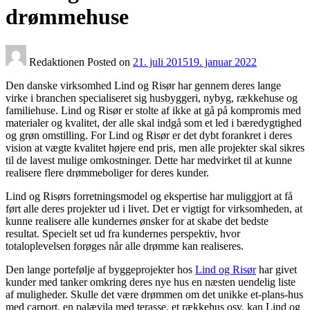
drømmehuse
Redaktionen
Posted on
21. juli 2015
19. januar 2022
Den danske virksomhed Lind og Risør har gennem deres lange
virke i branchen specialiseret sig husbyggeri, nybyg, rækkehuse og
familiehuse. Lind og Risør er stolte af ikke at gå på kompromis med
materialer og kvalitet, der alle skal indgå som et led i bæredygtighed
og grøn omstilling. For Lind og Risør er det dybt forankret i deres
vision at vægte kvalitet højere end pris, men alle projekter skal sikres
til de lavest mulige omkostninger. Dette har medvirket til at kunne
realisere flere drømmeboliger for deres kunder.
Lind og Risørs forretningsmodel og ekspertise har muliggjort at få
ført alle deres projekter ud i livet. Det er vigtigt for virksomheden, at
kunne realisere alle kundernes ønsker for at skabe det bedste
resultat. Specielt set ud fra kundernes perspektiv, hvor
totaloplevelsen forøges når alle drømme kan realiseres.
Den lange portefølje af byggeprojekter hos
Lind og Risør
har givet
kunder med tanker omkring deres nye hus en næsten uendelig liste
af muligheder. Skulle det være drømmen om det unikke et-plans-hus
med carport, en palævila med terasse, et rækkehus osv. kan Lind og