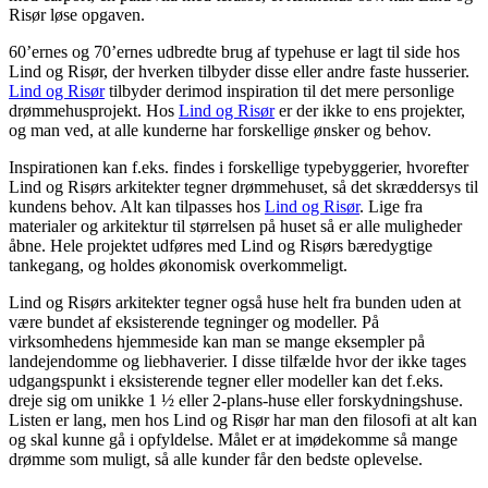
Risør løse opgaven.
60’ernes og 70’ernes udbredte brug af typehuse er lagt til side hos
Lind og Risør, der hverken tilbyder disse eller andre faste husserier.
Lind og Risør
tilbyder derimod inspiration til det mere personlige
drømmehusprojekt. Hos
Lind og Risør
er der ikke to ens projekter,
og man ved, at alle kunderne har forskellige ønsker og behov.
Inspirationen kan f.eks. findes i forskellige typebyggerier, hvorefter
Lind og Risørs arkitekter tegner drømmehuset, så det skræddersys til
kundens behov. Alt kan tilpasses hos
Lind og Risør
. Lige fra
materialer og arkitektur til størrelsen på huset så er alle muligheder
åbne. Hele projektet udføres med Lind og Risørs bæredygtige
tankegang, og holdes økonomisk overkommeligt.
Lind og Risørs arkitekter tegner også huse helt fra bunden uden at
være bundet af eksisterende tegninger og modeller. På
virksomhedens hjemmeside kan man se mange eksempler på
landejendomme og liebhaverier. I disse tilfælde hvor der ikke tages
udgangspunkt i eksisterende tegner eller modeller kan det f.eks.
dreje sig om unikke 1 ½ eller 2-plans-huse eller forskydningshuse.
Listen er lang, men hos Lind og Risør har man den filosofi at alt kan
og skal kunne gå i opfyldelse. Målet er at imødekomme så mange
drømme som muligt, så alle kunder får den bedste oplevelse.