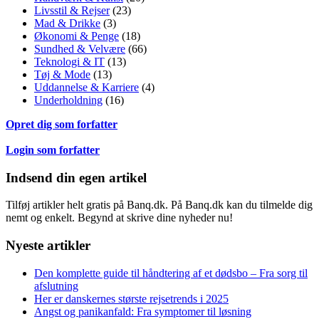
Livsstil & Rejser
(23)
Mad & Drikke
(3)
Økonomi & Penge
(18)
Sundhed & Velvære
(66)
Teknologi & IT
(13)
Tøj & Mode
(13)
Uddannelse & Karriere
(4)
Underholdning
(16)
Opret dig som forfatter
Login som forfatter
Indsend din egen artikel
Tilføj artikler helt gratis på Banq.dk. På Banq.dk kan du tilmelde dig
nemt og enkelt. Begynd at skrive dine nyheder nu!
Nyeste artikler
Den komplette guide til håndtering af et dødsbo – Fra sorg til
afslutning
Her er danskernes største rejsetrends i 2025
Angst og panikanfald: Fra symptomer til løsning