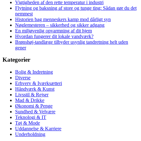
Vigtigheden af den rette temperatur i industri
Flytning og baksning af store og tunge ting: Sådan gør du det
nemmest
Historien bag menneskers kamp mod dårligt syn
Nøglemesteren – sikkerhed og sikker adgang
En miljøvenlig opvarmning af dit hjem
Hvordan fungerer dit lokale vandværk?
Brønshøj-tandlæge tilbyder usynlig tandretning helt uden
gener
Kategorier
Bolig & Indretning
Diverse
Erhverv & Iværksætteri
Håndværk & Kunst
Livsstil & Rejser
Mad & Drikke
Økonomi & Penge
Sundhed & Velvære
Teknologi & IT
Tøj & Mode
Uddannelse & Karriere
Underholdning