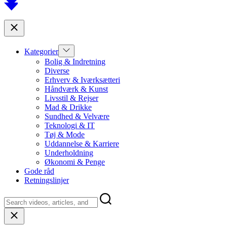
to
top
Close
Show
Kategorier
sub
Bolig & Indretning
menu
Diverse
Erhverv & Iværksætteri
Håndværk & Kunst
Livsstil & Rejser
Mad & Drikke
Sundhed & Velvære
Teknologi & IT
Tøj & Mode
Uddannelse & Karriere
Underholdning
Økonomi & Penge
Gode råd
Retningslinjer
Close
search