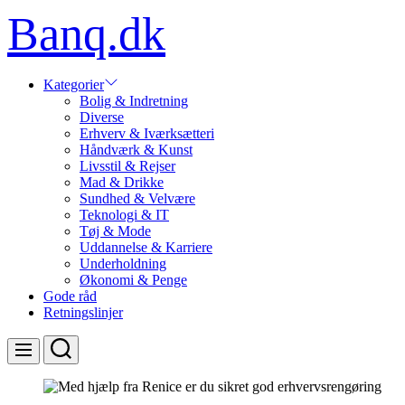
Skip
Banq.dk
to
content
Kategorier
Bolig & Indretning
Diverse
Erhverv & Iværksætteri
Håndværk & Kunst
Livsstil & Rejser
Mad & Drikke
Sundhed & Velvære
Teknologi & IT
Tøj & Mode
Uddannelse & Karriere
Underholdning
Økonomi & Penge
Gode råd
Retningslinjer
Search
Menu