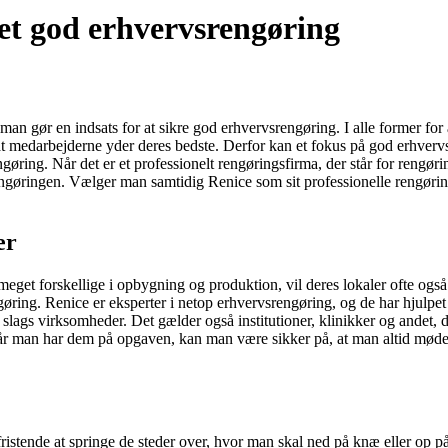
et god erhvervsrengøring
 man gør en indsats for at sikre god erhvervsrengøring. I alle former for
at medarbejderne yder deres bedste. Derfor kan et fokus på god erhver
ngøring. Når det er et professionelt rengøringsfirma, der står for rengøri
srengøringen. Vælger man samtidig Renice som sit professionelle rengør
er
et forskellige i opbygning og produktion, vil deres lokaler ofte også
gøring. Renice er eksperter i netop erhvervsrengøring, og de har hjulpe
lle slags virksomheder. Det gælder også institutioner, klinikker og and
Når man har dem på opgaven, kan man være sikker på, at man altid møde
fristende at springe de steder over, hvor man skal ned på knæ eller op 