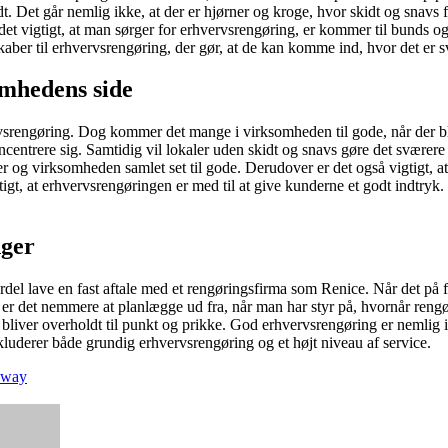
t. Det går nemlig ikke, at der er hjørner og kroge, hvor skidt og snavs f
et vigtigt, at man sørger for erhvervsrengøring, er kommer til bunds og 
ber til erhvervsrengøring, der gør, at de kan komme ind, hvor det er s
omhedens side
ervsrengøring. Dog kommer det mange i virksomheden til gode, når der b
centrere sig. Samtidig vil lokaler uden skidt og snavs gøre det sværer
 og virksomheden samlet set til gode. Derudover er det også vigtigt, 
gtigt, at erhvervsrengøringen er med til at give kunderne et godt indtryk.
nger
el lave en fast aftale med et rengøringsfirma som Renice. Når det på f
g er det nemmere at planlægge ud fra, når man har styr på, hvornår ren
r bliver overholdt til punkt og prikke. God erhvervsrengøring er nemlig
kluderer både grundig erhvervsrengøring og et højt niveau af service.
eaway