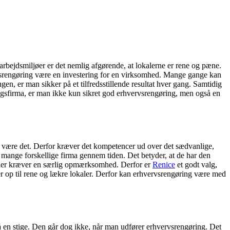
 arbejdsmiljøer er det nemlig afgørende, at lokalerne er rene og pæne.
vsrengøring være en investering for en virksomhed.
Mange gange kan
ngen, er man sikker på et tilfredsstillende resultat hver gang. Samtidig
ingsfirma, er man ikke kun sikret god erhvervsrengøring, men også en
 være det. Derfor kræver det kompetencer ud over det sædvanlige,
t mange forskellige firma gennem tiden. Det betyder, at de har den
et, der kræver en særlig opmærksomhed. Derfor er
Renice
et godt valg,
r op til rene og lækre lokaler. Derfor kan erhvervsrengøring være med
på en stige. Den går dog ikke, når man udfører erhvervsrengøring. Det