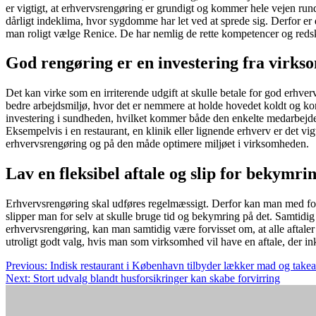
er vigtigt, at erhvervsrengøring er grundigt og kommer hele vejen rund
dårligt indeklima, hvor sygdomme har let ved at sprede sig. Derfor er d
man roligt vælge Renice. De har nemlig de rette kompetencer og redska
God rengøring er en investering fra virks
Det kan virke som en irriterende udgift at skulle betale for god erhv
bedre arbejdsmiljø, hvor det er nemmere at holde hovedet koldt og kon
investering i sundheden, hvilket kommer både den enkelte medarbejder
Eksempelvis i en restaurant, en klinik eller lignende erhverv er det vi
erhvervsrengøring og på den måde optimere miljøet i virksomheden.
Lav en fleksibel aftale og slip for bekymri
Erhvervsrengøring skal udføres regelmæssigt. Derfor kan man med ford
slipper man for selv at skulle bruge tid og bekymring på det. Samtidi
erhvervsrengøring, kan man samtidig være forvisset om, at alle aftale
utroligt godt valg, hvis man som virksomhed vil have en aftale, der in
Indlægsnavigation
Previous:
Indisk restaurant i København tilbyder lækker mad og tak
Next:
Stort udvalg blandt husforsikringer kan skabe forvirring