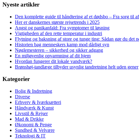
Nyeste artikler
Den komplette guide til håndtering af et dødsbo – Fra sorg til a
Her er danskernes største rejsetrends i 2025
Angst og panikanfald: Fra symptomer til løsning
Vigtigheden af den rette temperatur i industri
Flytning og baksning af store og tunge ting: Sådan gør du det
Historien bag menneskers kamp mod dårligt syn
Nøglemesteren – sikkerhed og sikker adgang
En miljøvenlig opvarmning af dit hjem
Hvordan fungerer dit lokale vandværk?
Brønshøj-tandlæge tilbyder usynlig tandretning helt uden gener
Kategorier
Bolig & Indretning
Diverse
Erhverv & Iværksætteri
Håndværk & Kunst
Livsstil & Rejser
Mad & Drikke
Økonomi & Penge
Sundhed & Velvære
Teknologi & IT