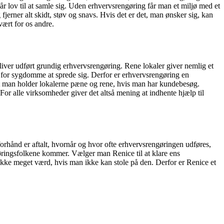
år lov til at samle sig. Uden erhvervsrengøring får man et miljø med et
fjerner alt skidt, støv og snavs. Hvis det er det, man ønsker sig, kan
vært for os andre.
liver udført grundig erhvervsrengøring. Rene lokaler giver nemlig et
e for sygdomme at sprede sig. Derfor er erhvervsrengøring en
at man holder lokalerne pæne og rene, hvis man har kundebesøg.
 For alle virksomheder giver det altså mening at indhente hjælp til
orhånd er aftalt, hvornår og hvor ofte erhvervsrengøringen udføres,
gøringsfolkene kommer. Vælger man Renice til at klare ens
 ikke meget værd, hvis man ikke kan stole på den. Derfor er Renice et