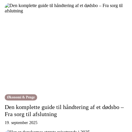
s
n
a
v
i
g
a
t
i
o
n
Økonomi & Penge
Den komplette guide til håndtering af et dødsbo –
Fra sorg til afslutning
19. september 2025