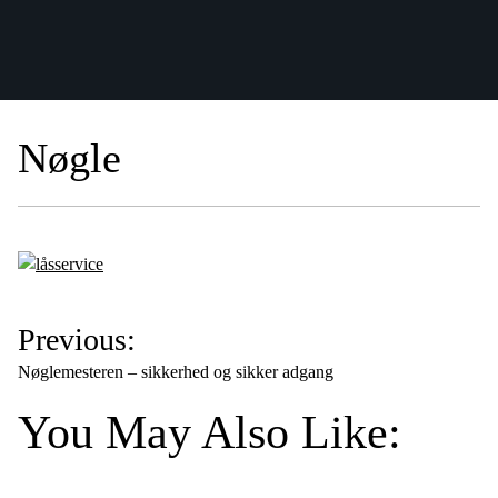
Nøgle
I
Previous:
n
Nøglemesteren – sikkerhed og sikker adgang
d
You May Also Like:
l
æ
g