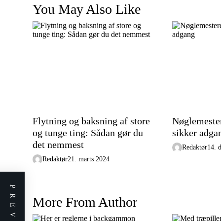
t
You May Also Like
i
o
n
Flytning og baksning af store
Nøglemester
og tunge ting: Sådan gør du
sikker adga
det nemmest
Redaktør
14. 
Redaktør
21. marts 2024
More From Author