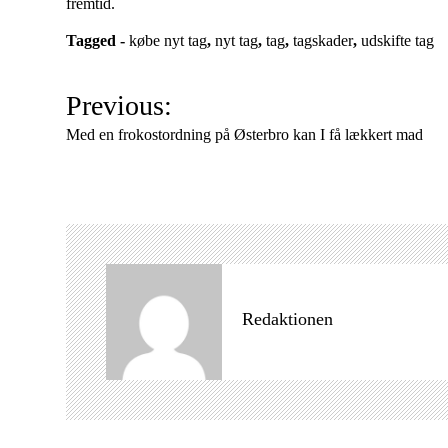
fremtid.
Tagged -
købe nyt tag
,
nyt tag
,
tag
,
tagskader
,
udskifte tag
I
Previous:
n
Med en frokostordning på Østerbro kan I få lækkert mad
d
l
æ
g
s
n
a
Redaktionen
v
i
g
a