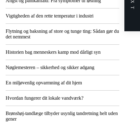
NEXT
Angst og panikanfald: Fra symptomer til løsning
Vigtigheden af den rette temperatur i industri
Flytning og baksning af store og tunge ting: Sådan gør du
det nemmest
Historien bag menneskers kamp mod dårligt syn
Nøglemesteren – sikkerhed og sikker adgang
En miljøvenlig opvarmning af dit hjem
Hvordan fungerer dit lokale vandværk?
Brønshøj-tandlæge tilbyder usynlig tandretning helt uden
gener