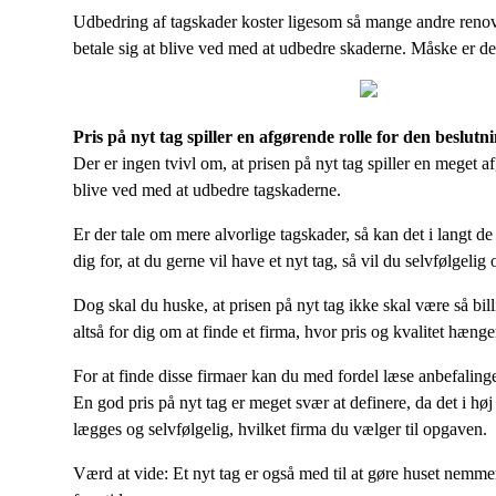
Udbedring af tagskader koster ligesom så mange andre renov
betale sig at blive ved med at udbedre skaderne. Måske er det 
Pris på nyt tag spiller en afgørende rolle for den beslutn
Der er ingen tvivl om, at prisen på nyt tag spiller en meget afg
blive ved med at udbedre tagskaderne.
Er der tale om mere alvorlige tagskader, så kan det i langt de 
dig for, at du gerne vil have et nyt tag, så vil du selvfølgeli
Dog skal du huske, at prisen på nyt tag ikke skal være så bil
altså for dig om at finde et firma, hvor pris og kvalitet hæn
For at finde disse firmaer kan du med fordel læse anbefaling
En god pris på nyt tag er meget svær at definere, da det i høj
lægges og selvfølgelig, hvilket firma du vælger til opgaven.
Værd at vide: Et nyt tag er også med til at gøre huset nemme