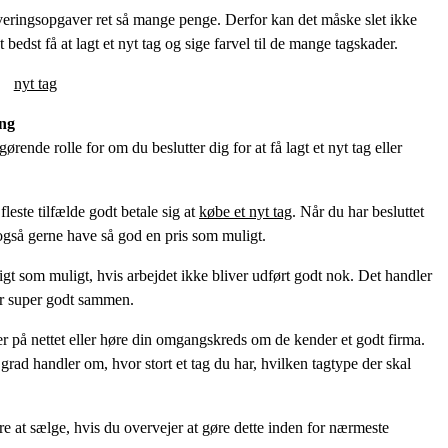
eringsopgaver ret så mange penge. Derfor kan det måske slet ikke
bedst få at lagt et nyt tag og sige farvel til de mange tagskader.
ing
ørende rolle for om du beslutter dig for at få lagt et nyt tag eller
fleste tilfælde godt betale sig at
købe et nyt tag
. Når du har besluttet
g også gerne have så god en pris som muligt.
ligt som muligt, hvis arbejdet ikke bliver udført godt nok. Det handler
ger super godt sammen.
er på nettet eller høre din omgangskreds om de kender et godt firma.
 grad handler om, hvor stort et tag du har, hvilken tagtype der skal
re at sælge, hvis du overvejer at gøre dette inden for nærmeste