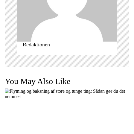
o
n
Redaktionen
You May Also Like