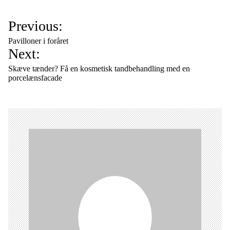
I
Previous:
n
Pavilloner i foråret
d
Next:
l
Skæve tænder? Få en kosmetisk tandbehandling med en
æ
porcelænsfacade
g
s
n
a
v
i
g
a
t
i