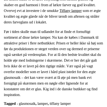
skaber en god harmoni i from af lækre farver og god kvalitet.
Overvej evt at investere i de smukke
Tiffany lamper
som er ægte
kvalitet og ægte glæde når de bliver tændt om aftenen og stråler
deres farveglans ud i lokalet.
Før i tiden skulle man til udlandet for at finde et fornuftigt
sortiment af disse lækre lamper. Nu kan de købes i Danmark til
attraktive priser i flere netbutikker. Prisen er heller ikke så høj som
før da produktionen er steget verden over og dermed er priserne
også sænket på verdensplan. For at få den bedste kvalitet skal du
holde øje med lodningerne i skærmene. Det er her det går galt
hvis ikke de er lavet på den rigtige måde. Vær også på vagt
overfor modeller som er lavet i hård plast istedet for den ægte
glasmosaik – det kan være svært at få øje på men bank evt
forsigtigt på skærmen men en nøgle eller lignende for at
konstatere om det er glas. Kig ind i de danske butikker og find
inspiration.
Tagged -
glasmosaik
,
lamper
,
tiffany lamper