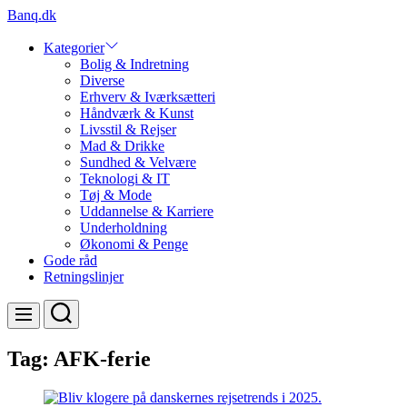
Skip
Banq.dk
to
content
Kategorier
Bolig & Indretning
Diverse
Erhverv & Iværksætteri
Håndværk & Kunst
Livsstil & Rejser
Mad & Drikke
Sundhed & Velvære
Teknologi & IT
Tøj & Mode
Uddannelse & Karriere
Underholdning
Økonomi & Penge
Gode råd
Retningslinjer
Search
Menu
Tag:
AFK-ferie