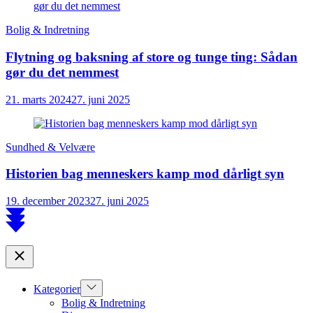
Bolig & Indretning
Flytning og baksning af store og tunge ting: Sådan
gør du det nemmest
21. marts 2024
27. juni 2025
Sundhed & Velvære
Historien bag menneskers kamp mod dårligt syn
19. december 2023
27. juni 2025
Scroll
to
top
Close
Show
Kategorier
sub
Bolig & Indretning
menu