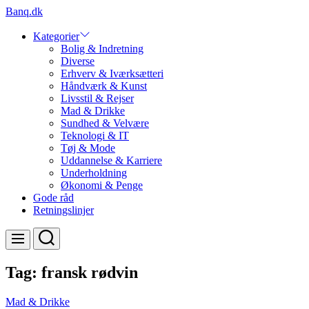
Skip
Banq.dk
to
content
Kategorier
Bolig & Indretning
Diverse
Erhverv & Iværksætteri
Håndværk & Kunst
Livsstil & Rejser
Mad & Drikke
Sundhed & Velvære
Teknologi & IT
Tøj & Mode
Uddannelse & Karriere
Underholdning
Økonomi & Penge
Gode råd
Retningslinjer
Search
Menu
Tag:
fransk rødvin
Mad & Drikke