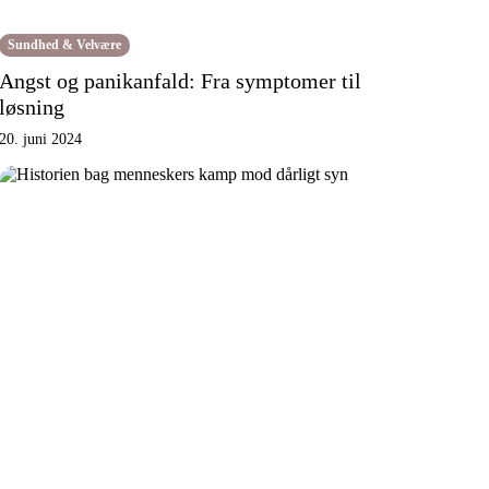
Sundhed & Velvære
Angst og panikanfald: Fra symptomer til
løsning
20. juni 2024