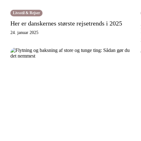
Livsstil & Rejser
Her er danskernes største rejsetrends i 2025
24. januar 2025