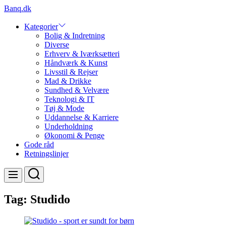
Skip
Banq.dk
to
content
Kategorier
Bolig & Indretning
Diverse
Erhverv & Iværksætteri
Håndværk & Kunst
Livsstil & Rejser
Mad & Drikke
Sundhed & Velvære
Teknologi & IT
Tøj & Mode
Uddannelse & Karriere
Underholdning
Økonomi & Penge
Gode råd
Retningslinjer
Search
Menu
Tag:
Studido