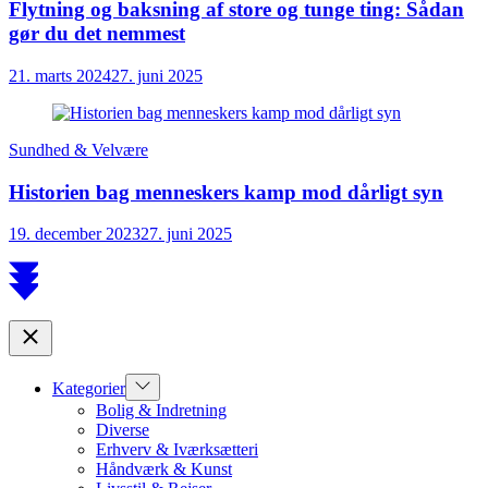
Flytning og baksning af store og tunge ting: Sådan
gør du det nemmest
21. marts 2024
27. juni 2025
Sundhed & Velvære
Historien bag menneskers kamp mod dårligt syn
19. december 2023
27. juni 2025
Scroll
to
top
Close
Show
Kategorier
sub
Bolig & Indretning
menu
Diverse
Erhverv & Iværksætteri
Håndværk & Kunst