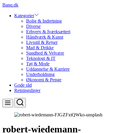
Skip
Banq.dk
to
content
Kategorier
Bolig & Indretning
Diverse
Erhverv & Iværksætteri
Håndværk & Kunst
Livsstil & Rejser
Mad & Drikke
Sundhed & Velvære
Teknologi & IT
Tøj & Mode
Uddannelse & Karriere
Underholdning
Økonomi & Penge
Gode råd
Retningslinjer
Search
Menu
robert-wiedemann-