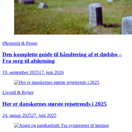
Økonomi & Penge
Den komplette guide til håndtering af et dødsbo –
Fra sorg til afslutning
19. september 2025
17. juni 2026
Livsstil & Rejser
Her er danskernes største rejsetrends i 2025
24. januar 2025
27. juni 2025