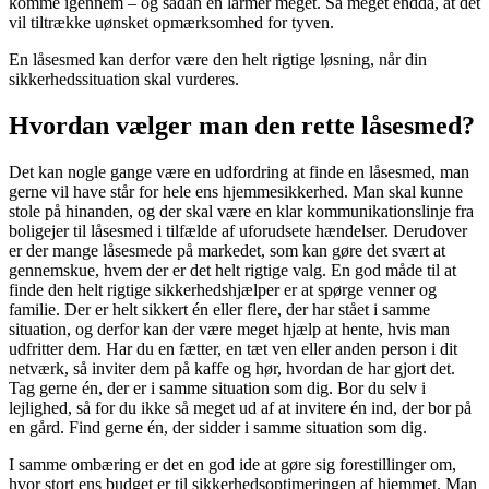
komme igennem – og sådan en larmer meget. Så meget endda, at det
vil tiltrække uønsket opmærksomhed for tyven.
En låsesmed kan derfor være den helt rigtige løsning, når din
sikkerhedssituation skal vurderes.
Hvordan vælger man den rette låsesmed?
Det kan nogle gange være en udfordring at finde en låsesmed, man
gerne vil have står for hele ens hjemmesikkerhed. Man skal kunne
stole på hinanden, og der skal være en klar kommunikationslinje fra
boligejer til låsesmed i tilfælde af uforudsete hændelser. Derudover
er der mange låsesmede på markedet, som kan gøre det svært at
gennemskue, hvem der er det helt rigtige valg. En god måde til at
finde den helt rigtige sikkerhedshjælper er at spørge venner og
familie. Der er helt sikkert én eller flere, der har stået i samme
situation, og derfor kan der være meget hjælp at hente, hvis man
udfritter dem. Har du en fætter, en tæt ven eller anden person i dit
netværk, så inviter dem på kaffe og hør, hvordan de har gjort det.
Tag gerne én, der er i samme situation som dig. Bor du selv i
lejlighed, så for du ikke så meget ud af at invitere én ind, der bor på
en gård. Find gerne én, der sidder i samme situation som dig.
I samme ombæring er det en god ide at gøre sig forestillinger om,
hvor stort ens budget er til sikkerhedsoptimeringen af hjemmet. Man