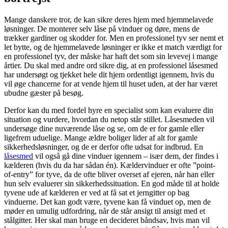
Mange danskere tror, de kan sikre deres hjem med hjemmelavede
løsninger. De monterer selv låse på vinduer og døre, mens de
trækker gardiner og skodder for. Men en professionel tyv ser nemt et
let bytte, og de hjemmelavede løsninger er ikke et match værdigt for
en professionel tyv, der måske har haft det som sin levevej i mange
årtier. Du skal med andre ord sikre dig, at en professionel låsesmed
har undersøgt og tjekket hele dit hjem ordentligt igennem, hvis du
vil øge chancerne for at vende hjem til huset uden, at der har været
ubudne gæster på besøg.
Derfor kan du med fordel hyre en specialist som kan evaluere din
situation og vurdere, hvordan du netop står stillet. Låsesmeden vil
undersøge dine nuværende låse og se, om de er for gamle eller
ligefrem uduelige. Mange ældre boliger lider af alt for gamle
sikkerhedsløsninger, og de er derfor ofte udsat for indbrud. En
låsesmed
vil også gå dine vinduer igennem – især dem, der findes i
kælderen (hvis du da har sådan én). Kældervinduer er ofte ”point-
of-entry” for tyve, da de ofte bliver overset af ejeren, når han eller
hun selv evaluerer sin sikkerhedssituation. En god måde til at holde
tyvene ude af kælderen er ved at få sat et jerngitter op bag
vinduerne. Det kan godt være, tyvene kan få vinduet op, men de
møder en umulig udfordring, når de står ansigt til ansigt med et
stålgitter. Her skal man bruge en decideret båndsav, hvis man vil