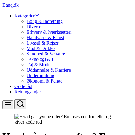
Skip
Banq.dk
to
content
Kategorier
Bolig & Indretning
Diverse
Erhverv & Iværksætteri
Håndværk & Kunst
Livsstil & Rejser
Mad & Drikke
Sundhed & Velvære
Teknologi & IT
Tøj & Mode
Uddannelse & Karriere
Underholdning
Økonomi & Penge
Gode råd
Retningslinjer
Search
Menu