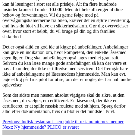
kan få løsninger i stort set alle prisleje. Alt fra flere hundrede
tusinder kroner til under 10.000. Men det hele afhænger af dine
behov og forventninger. Vil du gerne følge med på
overvågningskameraerne fra bilen, kræver det en større investering,
end hvis du blot vil have en sikkerhedsalarm. Gør dig overvejelser
over, hvor stort et beløb, du vil bruge på din og din families
sikkerhed.
Det er også altid en god ide at kigge på anbefalinger. Anbefalinger
kan give en indikation om, hvor kompetent, den enkelte låsesmed
egentlig er. Dog skal anbefalinger også tages med et gran salt.
Selvom du kan læse mange gode anbefalinger, så kan der være et
hav af kunder, der ikke er tilfredse med servicen. Det fremgår bare
ikke af anbefalingerne på låsesmedens hjemmeside. Man kan evt.
tage et kig på Trustpilot for at se, om der er nogle, der har haft andre
oplevelser.
Som det sidste men næsten absolut vigtigste skal du sikre, at den
låsesmed, du vælger, er certificeret. En låsesmed, der ikke er
certificeret, er at spille russisk roulette med sit hjem. Spørg derfor
altid efter dokumentation, hvis du blot er det mindste i tvivl.
Indlægsnavigation
Previous:
Indisk restaurant – en guide til restauranternes menuer
Next:
Ny hjemmeside? PLICO er svaret