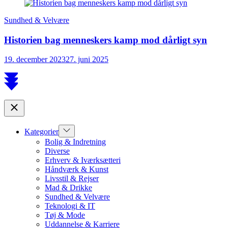
Sundhed & Velvære
Historien bag menneskers kamp mod dårligt syn
19. december 2023
27. juni 2025
Scroll
to
top
Close
Show
Kategorier
sub
Bolig & Indretning
menu
Diverse
Erhverv & Iværksætteri
Håndværk & Kunst
Livsstil & Rejser
Mad & Drikke
Sundhed & Velvære
Teknologi & IT
Tøj & Mode
Uddannelse & Karriere