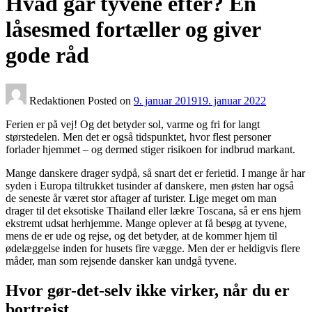
Hvad går tyvene efter? En
låsesmed fortæller og giver
gode råd
Redaktionen
Posted on
9. januar 2019
19. januar 2022
Ferien er på vej! Og det betyder sol, varme og fri for langt
størstedelen. Men det er også tidspunktet, hvor flest personer
forlader hjemmet – og dermed stiger risikoen for indbrud markant.
Mange danskere drager sydpå, så snart det er ferietid. I mange år har
syden i Europa tiltrukket tusinder af danskere, men østen har også
de seneste år været stor aftager af turister. Lige meget om man
drager til det eksotiske Thailand eller lækre Toscana, så er ens hjem
ekstremt udsat herhjemme. Mange oplever at få besøg at tyvene,
mens de er ude og rejse, og det betyder, at de kommer hjem til
ødelæggelse inden for husets fire vægge. Men der er heldigvis flere
måder, man som rejsende dansker kan undgå tyvene.
Hvor gør-det-selv ikke virker, når du er
bortrejst