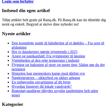
Login som forfatter
Indsend din egen artikel
Tilføj artikler helt gratis på Banq.dk. På Banq.dk kan du tilmelde dig
nemt og enkelt. Begynd at skrive dine nyheder nu!
Nyeste artikler
Den komplette guide til håndtering af et dødsbo – Fra sorg til
afslutning
Her er danskernes største rejsetrends i 2025
Angst og panikanfald: Fra symptomer til løsning
Vigtigheden af den rette temperatur i industri
Flytning og baksning af store og tunge ting: Sådan gør du det
nemmest
Historien bag menneskers kamp mod dårligt syn
Nøglemesteren – sikkerhed og sikker adgang
En miljøvenlig opvarmning af dit hjem
Hvordan fungerer dit lokale vandværk?
Brønshøj-tandlæge tilbyder usynlig tandretning helt uden
gener
Kategorier