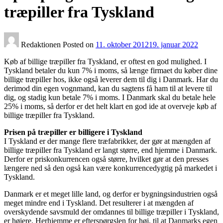
træpiller fra Tyskland
Redaktionen
Posted on
11. oktober 2012
19. januar 2022
Køb af billige træpiller fra Tyskland, er oftest en god mulighed. I
Tyskland betaler du kun 7% i moms, så længe firmaet du køber dine
billige træpiller hos, ikke også leverer dem til dig i Danmark. Har du
derimod din egen vognmand, kan du sagtens få ham til at levere til
dig, og stadig kun betale 7% i moms. I Danmark skal du betale hele
25% i moms, så derfor er det helt klart en god ide at overveje køb af
billige træpiller fra Tyskland.
Prisen på træpiller er billigere i Tyskland
I Tyskland er der mange flere træfabrikker, der gør at mængden af
billige træpiller fra Tyskland er langt større, end hjemme i Danmark.
Derfor er priskonkurrencen også større, hvilket gør at den presses
længere ned så den også kan være konkurrencedygtig på markedet i
Tyskland.
Danmark er et meget lille land, og derfor er bygningsindustrien også
meget mindre end i Tyskland. Det resulterer i at mængden af
overskydende savsmuld der omdannes til billige træpiller i Tyskland,
er højere. Herhjemme er efterspørgslen for høj, til at Danmarks egen