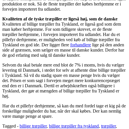
produktion er nok. Så de fleste træpiller der købes herhjemme er i
forvejen importeret fra udlandet.
Kvaliteten af de tyske træpiller er ligeså høj, som de danske
Kvaliteten af billige træpiller fra Tyskland, er ligeså god som dem
man køber herhjemme. For som tidligere skrevet, er de fleste
træpiller herhjemme, i forvejen importeret fra udlandet. Har du et
pillefyr derhjemme, er muligheden ved køb af billige træpiller fra
Tyskland en god ide. Der ligger flere
forhandlere
lige på den anden
side af grænsen, som sælger en masse til danske kunder. Derfor har
de god erfaring med salg til danske kunder.
Selvom du skal betale mere end blot de 7% i moms, hvis du vælger
levering til Danmark, i stedet for selv at afhente dine billige træpiller
i Tyskland. Så vil du stadig spare en masse penge hvis du vælger
det. Prisen er som sagt i forvejen meget mere konkurrencepræget
end den er i Danmark. Dertil er arbejdskræften også billigere i
Tyskland, der gør at mængden af billige træpiller fra Tyskland er
høj.
Har du et pillefyr derhjemme, så kan du med fordel tage et kig på de
forskellige muligheder du har, når der skal købes. Der kan nemlig
være mange penge at spare.
Tagged -
billige træpiller
,
billige træpiller fra tyskland
,
træpiller
,