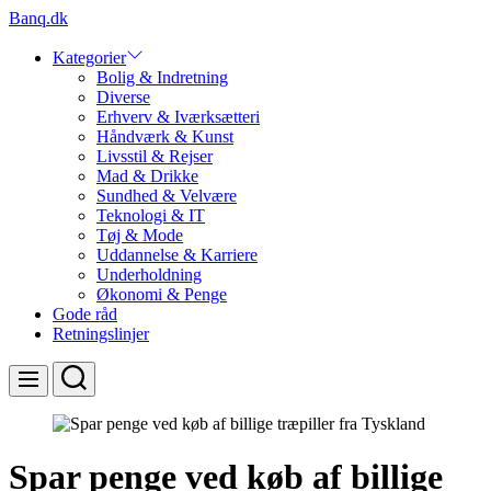
Skip
Banq.dk
to
content
Kategorier
Bolig & Indretning
Diverse
Erhverv & Iværksætteri
Håndværk & Kunst
Livsstil & Rejser
Mad & Drikke
Sundhed & Velvære
Teknologi & IT
Tøj & Mode
Uddannelse & Karriere
Underholdning
Økonomi & Penge
Gode råd
Retningslinjer
Search
Menu
Spar penge ved køb af billige