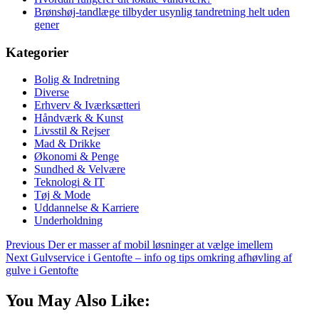
Brønshøj-tandlæge tilbyder usynlig tandretning helt uden
gener
Kategorier
Bolig & Indretning
Diverse
Erhverv & Iværksætteri
Håndværk & Kunst
Livsstil & Rejser
Mad & Drikke
Økonomi & Penge
Sundhed & Velvære
Teknologi & IT
Tøj & Mode
Uddannelse & Karriere
Underholdning
Previous
Der er masser af mobil løsninger at vælge imellem
Next
Gulvservice i Gentofte – info og tips omkring afhøvling af
gulve i Gentofte
You May Also Like: