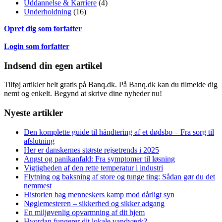
Uddannelse & Karriere
(4)
Underholdning
(16)
Opret dig som forfatter
Login som forfatter
Indsend din egen artikel
Tilføj artikler helt gratis på Banq.dk. På Banq.dk kan du tilmelde dig
nemt og enkelt. Begynd at skrive dine nyheder nu!
Nyeste artikler
Den komplette guide til håndtering af et dødsbo – Fra sorg til
afslutning
Her er danskernes største rejsetrends i 2025
Angst og panikanfald: Fra symptomer til løsning
Vigtigheden af den rette temperatur i industri
Flytning og baksning af store og tunge ting: Sådan gør du det
nemmest
Historien bag menneskers kamp mod dårligt syn
Nøglemesteren – sikkerhed og sikker adgang
En miljøvenlig opvarmning af dit hjem
Hvordan fungerer dit lokale vandværk?