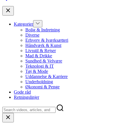
top
Close
Show
Kategorier
sub
Bolig & Indretning
menu
Diverse
Erhverv & Iværksætteri
Håndværk & Kunst
Livsstil & Rejser
Mad & Drikke
Sundhed & Velvære
Teknologi & IT
Tøj & Mode
Uddannelse & Karriere
Underholdning
Økonomi & Penge
Gode råd
Retningslinjer
Close
search