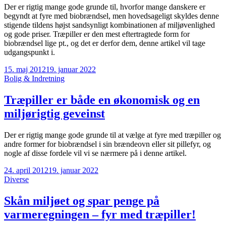
Der er rigtig mange gode grunde til, hvorfor mange danskere er
begyndt at fyre med biobrændsel, men hovedsageligt skyldes denne
stigende tildens højst sandsynligt kombinationen af miljøvenlighed
og gode priser. Træpiller er den mest eftertragtede form for
biobrændsel lige pt., og det er derfor dem, denne artikel vil tage
udgangspunkt i.
15. maj 2012
19. januar 2022
Bolig & Indretning
Træpiller er både en økonomisk og en
miljørigtig geveinst
Der er rigtig mange gode grunde til at vælge at fyre med træpiller og
andre former for biobrændsel i sin brændeovn eller sit pillefyr, og
nogle af disse fordele vil vi se nærmere på i denne artikel.
24. april 2012
19. januar 2022
Diverse
Skån miljøet og spar penge på
varmeregningen – fyr med træpiller!