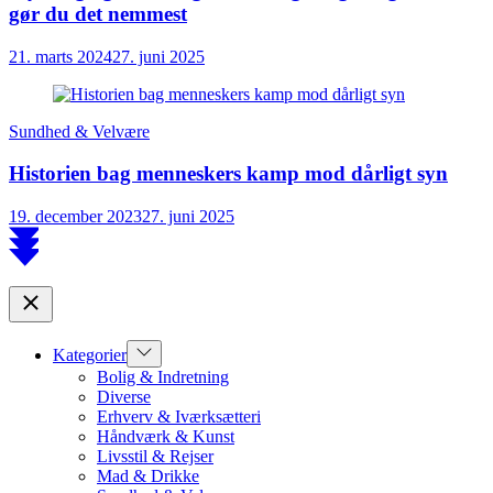
gør du det nemmest
21. marts 2024
27. juni 2025
Sundhed & Velvære
Historien bag menneskers kamp mod dårligt syn
19. december 2023
27. juni 2025
Scroll
to
top
Close
Show
Kategorier
sub
Bolig & Indretning
menu
Diverse
Erhverv & Iværksætteri
Håndværk & Kunst
Livsstil & Rejser
Mad & Drikke