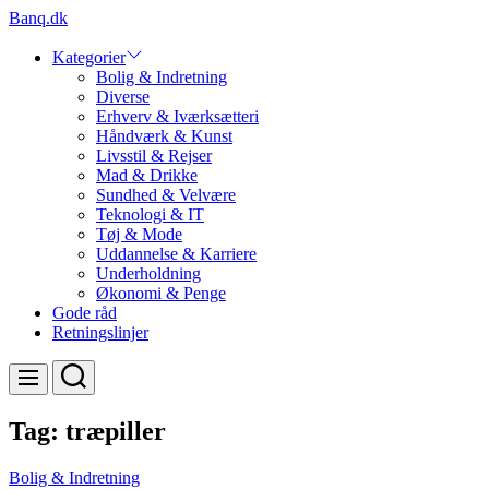
Skip
Banq.dk
to
content
Kategorier
Bolig & Indretning
Diverse
Erhverv & Iværksætteri
Håndværk & Kunst
Livsstil & Rejser
Mad & Drikke
Sundhed & Velvære
Teknologi & IT
Tøj & Mode
Uddannelse & Karriere
Underholdning
Økonomi & Penge
Gode råd
Retningslinjer
Search
Menu
Tag:
træpiller
Bolig & Indretning