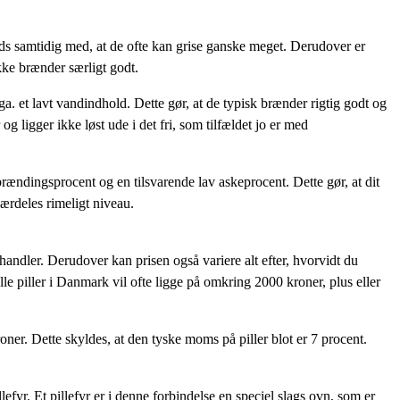
s samtidig med, at de ofte kan grise ganske meget. Derudover er
kke brænder særligt godt.
ga. et lavt vandindhold. Dette gør, at de typisk brænder rigtig godt og
og ligger ikke løst ude i det fri, som tilfældet jo er med
brændingsprocent og en tilsvarende lav askeprocent. Dette gør, at dit
ærdeles rimeligt niveau.
rhandler. Derudover kan prisen også variere alt efter, hvorvidt du
lle piller i Danmark vil ofte ligge på omkring 2000 kroner, plus eller
ner. Dette skyldes, at den tyske moms på piller blot er 7 procent.
llefyr. Et pillefyr er i denne forbindelse en speciel slags ovn, som er