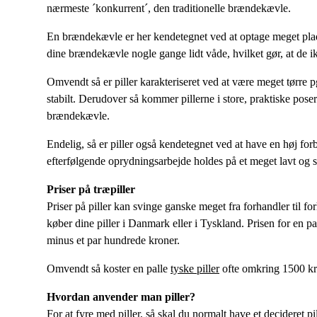
nærmeste ´konkurrent´, den traditionelle brændekævle.
En brændekævle er her kendetegnet ved at optage meget plad
dine brændekævle nogle gange lidt våde, hvilket gør, at de i
Omvendt så er piller karakteriseret ved at være meget tørre p
stabilt. Derudover så kommer pillerne i store, praktiske poser 
brændekævle.
Endelig, så er piller også kendetegnet ved at have en høj for
efterfølgende oprydningsarbejde holdes på et meget lavt og s
Priser på træpiller
Priser på piller kan svinge ganske meget fra forhandler til fo
køber dine piller i Danmark eller i Tyskland. Prisen for en pa
minus et par hundrede kroner.
Omvendt så koster en palle
tyske piller
ofte omkring 1500 kro
Hvordan anvender man piller?
For at fyre med piller, så skal du normalt have et decideret pi