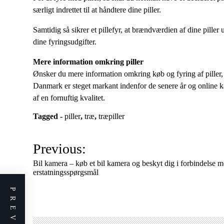
særligt indrettet til at håndtere dine piller.
Samtidig så sikrer et pillefyr, at brændværdien af dine piller
dine fyringsudgifter.
Mere information omkring piller
Ønsker du mere information omkring køb og fyring af piller, 
Danmark er steget markant indenfor de senere år og online k
af en fornuftig kvalitet.
Tagged -
piller
,
træ
,
træpiller
I
Previous:
n
Bil kamera – køb et bil kamera og beskyt dig i forbindelse 
d
erstatningsspørgsmål
l
æ
g