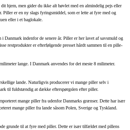
dit hjem, men gider du ikke alt bøvlet med en almindelig pejs eller
 Piller er en ny slags fyringsmiddel, som er lette at fyre med og
uen eller i et baglokale.
i Danmark indenfor de senere år. Piller er her lavet af savsmuld og
sse restprodukter er efterfølgende presset hårdt sammen til en pille-
8 milimeter lange. I Danmark anvendes for det meste 8 milimeter.
rskellige lande. Naturligvis producerer vi mange piller selv i
 til fuldstændig at dække efterspørgslen efter piller.
 importeret mange piller fra udenfor Danmarks grænser. Dette har især
orteret mange piller fra lande såsom Polen, Sverige og Tyskland.
grunde til at fyre med piller. Dette er især tilfældet med pillens