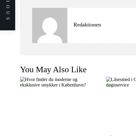
PREVIOUS
s
n
a
Redaktionen
v
i
g
a
t
i
You May Also Like
o
n