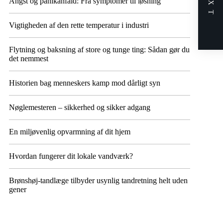
NEXT
Angst og panikanfald: Fra symptomer til løsning
Vigtigheden af den rette temperatur i industri
Flytning og baksning af store og tunge ting: Sådan gør du
det nemmest
Historien bag menneskers kamp mod dårligt syn
Nøglemesteren – sikkerhed og sikker adgang
En miljøvenlig opvarmning af dit hjem
Hvordan fungerer dit lokale vandværk?
Brønshøj-tandlæge tilbyder usynlig tandretning helt uden
gener