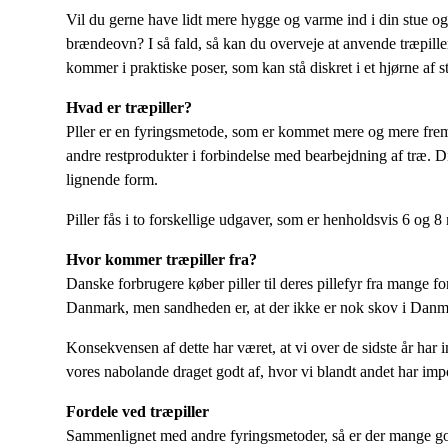
Vil du gerne have lidt mere hygge og varme ind i din stue og 
brændeovn? I så fald, så kan du overveje at anvende træpiller.
kommer i praktiske poser, som kan stå diskret i et hjørne af st
Hvad er træpiller?
Pller er en fyringsmetode, som er kommet mere og mere frem 
andre restprodukter i forbindelse med bearbejdning af træ. Di
lignende form.
Piller fås i to forskellige udgaver, som er henholdsvis 6 og 
Hvor kommer træpiller fra?
Danske forbrugere køber piller til deres pillefyr fra mange fo
Danmark, men sandheden er, at der ikke er nok skov i Danmark
Konsekvensen af dette har været, at vi over de sidste år har
vores nabolande draget godt af, hvor vi blandt andet har imp
Fordele ved træpiller
Sammenlignet med andre fyringsmetoder, så er der mange gode 