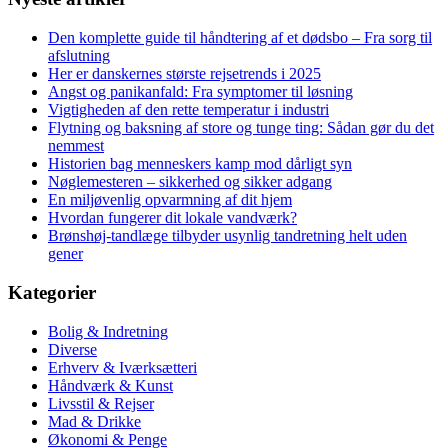
Den komplette guide til håndtering af et dødsbo – Fra sorg til
afslutning
Her er danskernes største rejsetrends i 2025
Angst og panikanfald: Fra symptomer til løsning
Vigtigheden af den rette temperatur i industri
Flytning og baksning af store og tunge ting: Sådan gør du det
nemmest
Historien bag menneskers kamp mod dårligt syn
Nøglemesteren – sikkerhed og sikker adgang
En miljøvenlig opvarmning af dit hjem
Hvordan fungerer dit lokale vandværk?
Brønshøj-tandlæge tilbyder usynlig tandretning helt uden
gener
Kategorier
Bolig & Indretning
Diverse
Erhverv & Iværksætteri
Håndværk & Kunst
Livsstil & Rejser
Mad & Drikke
Økonomi & Penge