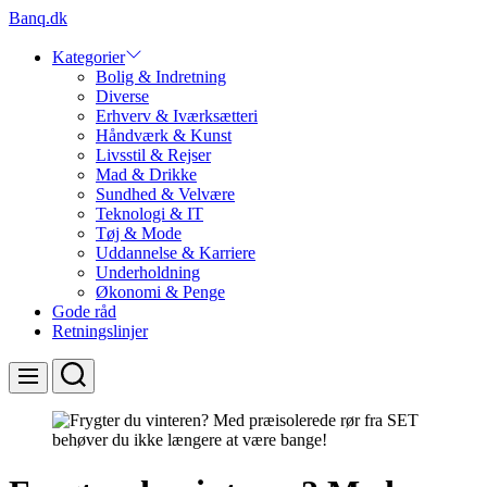
Skip
Banq.dk
to
content
Kategorier
Bolig & Indretning
Diverse
Erhverv & Iværksætteri
Håndværk & Kunst
Livsstil & Rejser
Mad & Drikke
Sundhed & Velvære
Teknologi & IT
Tøj & Mode
Uddannelse & Karriere
Underholdning
Økonomi & Penge
Gode råd
Retningslinjer
Search
Menu