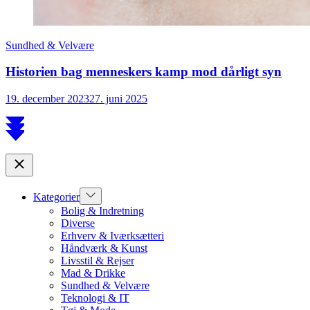
Sundhed & Velvære
Historien bag menneskers kamp mod dårligt syn
19. december 2023
27. juni 2025
Scroll
to
top
Close
Show
Kategorier
sub
Bolig & Indretning
menu
Diverse
Erhverv & Iværksætteri
Håndværk & Kunst
Livsstil & Rejser
Mad & Drikke
Sundhed & Velvære
Teknologi & IT