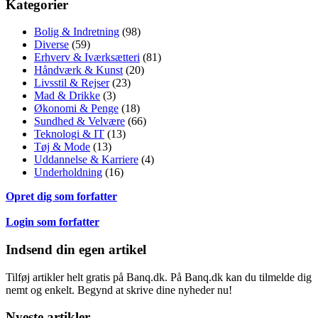
Kategorier
Bolig & Indretning
(98)
Diverse
(59)
Erhverv & Iværksætteri
(81)
Håndværk & Kunst
(20)
Livsstil & Rejser
(23)
Mad & Drikke
(3)
Økonomi & Penge
(18)
Sundhed & Velvære
(66)
Teknologi & IT
(13)
Tøj & Mode
(13)
Uddannelse & Karriere
(4)
Underholdning
(16)
Opret dig som forfatter
Login som forfatter
Indsend din egen artikel
Tilføj artikler helt gratis på Banq.dk. På Banq.dk kan du tilmelde dig
nemt og enkelt. Begynd at skrive dine nyheder nu!
Nyeste artikler