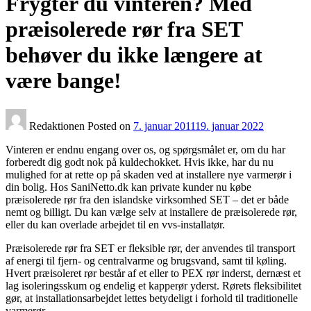
Frygter du vinteren? Med
præisolerede rør fra SET
behøver du ikke længere at
være bange!
Redaktionen
Posted on
7. januar 2011
19. januar 2022
Vinteren er endnu engang over os, og spørgsmålet er, om du har
forberedt dig godt nok på kuldechokket. Hvis ikke, har du nu
mulighed for at rette op på skaden ved at installere nye varmerør i
din bolig. Hos SaniNetto.dk kan private kunder nu købe
præisolerede rør fra den islandske virksomhed SET – det er både
nemt og billigt. Du kan vælge selv at installere de præisolerede rør,
eller du kan overlade arbejdet til en vvs-installatør.
Præisolerede rør fra SET er fleksible rør, der anvendes til transport
af energi til fjern- og centralvarme og brugsvand, samt til køling.
Hvert præisoleret rør består af et eller to PEX rør inderst, dernæst et
lag isoleringsskum og endelig et kapperør yderst. Rørets fleksibilitet
gør, at installationsarbejdet lettes betydeligt i forhold til traditionelle
varmerør.