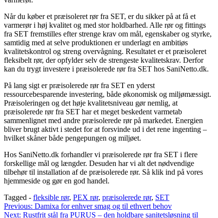
Når du køber et præisoleret rør fra SET, er du sikker på at få et
varmerør i høj kvalitet og med stor holdbarhed. Alle rør og fittings
fra SET fremstilles efter strenge krav om mål, egenskaber og styrke,
samtidig med at selve produktionen er underlagt en ambitiøs
kvalitetskontrol og streng overvågning. Resultatet er et præisoleret
fleksibelt rør, der opfylder selv de strengeste kvalitetskrav. Derfor
kan du trygt investere i præisolerede rør fra SET hos SaniNetto.dk.
På lang sigt er præisolerede rør fra SET en yderst
ressourcebesparende investering, både økonomisk og miljømæssigt.
Præisoleringen og det høje kvalitetsniveau gør nemlig, at
præisolerede rør fra SET har et meget beskedent varmetab
sammenlignet med andre præisolerede rør på markedet. Energien
bliver brugt aktivt i stedet for at forsvinde ud i det rene ingenting –
hvilket skåner både pengepungen og miljøet.
Hos SaniNetto.dk forhandler vi præisolerede rør fra SET i flere
forskellige mål og længder. Desuden har vi alt det nødvendige
tilbehør til installation af de præisolerede rør. Så klik ind på vores
hjemmeside og gør en god handel.
Tagged -
fleksible rør
,
PEX rør
,
præisolerede rør
,
SET
Indlægsnavigation
Previous:
Damixa for enhver smag og til ethvert behov
Next:
Rustfrit stål fra PURUS – den holdbare sanitetsløsning til