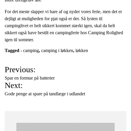
For det meste slapper vi bare af og nyder vores ferie, men det er
dejligt at muligheden for pjat også er der. Så lysten til
campinglivet er helt sikkert kommet stærkt igen, skal da helt
sikkert også have bestilt en campingferie hos Camping Rolighed
igen til sommer.
Tagged -
camping
,
camping i løkken
,
løkken
I
Previous:
n
Spar en formue på batterier
d
Next:
l
Gode penge at spare på tandlæge i udlandet
æ
g
s
n