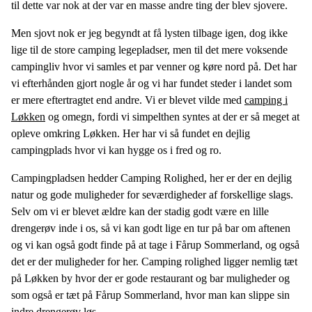
til dette var nok at der var en masse andre ting der blev sjovere.
Men sjovt nok er jeg begyndt at få lysten tilbage igen, dog ikke
lige til de store camping legepladser, men til det mere voksende
campingliv hvor vi samles et par venner og køre nord på. Det har
vi efterhånden gjort nogle år og vi har fundet steder i landet som
er mere eftertragtet end andre. Vi er blevet vilde med
camping i
Løkken
og omegn, fordi vi simpelthen syntes at der er så meget at
opleve omkring Løkken. Her har vi så fundet en dejlig
campingplads hvor vi kan hygge os i fred og ro.
Campingpladsen hedder Camping Rolighed, her er der en dejlig
natur og gode muligheder for seværdigheder af forskellige slags.
Selv om vi er blevet ældre kan der stadig godt være en lille
drengerøv inde i os, så vi kan godt lige en tur på bar om aftenen
og vi kan også godt finde på at tage i Fårup Sommerland, og også
det er der muligheder for her. Camping rolighed ligger nemlig tæt
på Løkken by hvor der er gode restaurant og bar muligheder og
som også er tæt på Fårup Sommerland, hvor man kan slippe sin
indre drengerøv løs.