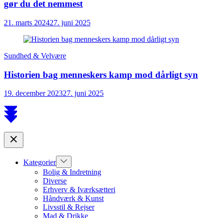
gør du det nemmest
21. marts 2024
27. juni 2025
Sundhed & Velvære
Historien bag menneskers kamp mod dårligt syn
19. december 2023
27. juni 2025
Scroll
to
top
Close
Show
Kategorier
sub
Bolig & Indretning
menu
Diverse
Erhverv & Iværksætteri
Håndværk & Kunst
Livsstil & Rejser
Mad & Drikke