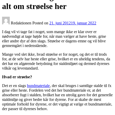
alt om strøelse her
Redaktionen
Posted on
21. juni 2012
19. januar 2022
I dag vil vi tage fat i noget, som mange ikke er klar over er
nødvendigt at tage højde for, når man vælger at have heste, grise
eller andre dyr af den slags. Strøelse er dagens emne og vil blive
gennemgået i nedenstående.
Mange ved slet ikke, hvad strøelse er for noget, og det er til trods
for, at de selv har heste eller grise, hvilket er en uheldig tendens, da
det har en afgørende betydning for staldmiljøet og dermed dyrenes
vilkår og levestandard.
Hvad er strøelse?
Det er en slags
bundmateriale
, der skal bruges i samtlige stalde til fx
grise eller heste. Fordelen ved det her bundmateriale er, at det
absorberer fugt i stalden, hvilket har en utrolig gavn for det generelle
staldmiljø og giver bedre kår for dyrene. For at skabe de mest
optimale forhold for dyrene, er det vigtigt at vælge et bundmateriale,
der passer til dyrenes behov.