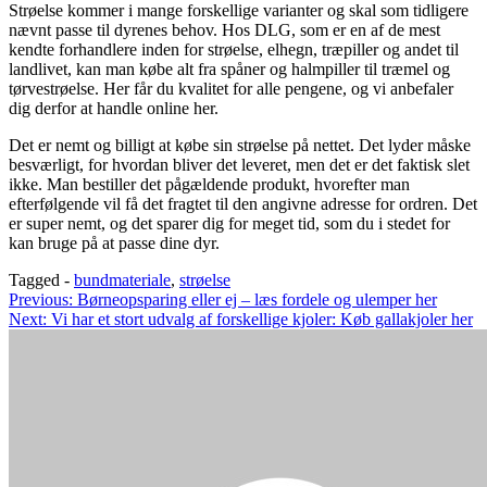
Strøelse kommer i mange forskellige varianter og skal som tidligere
nævnt passe til dyrenes behov. Hos DLG, som er en af de mest
kendte forhandlere inden for strøelse, elhegn, træpiller og andet til
landlivet, kan man købe alt fra spåner og halmpiller til træmel og
tørvestrøelse. Her får du kvalitet for alle pengene, og vi anbefaler
dig derfor at handle online her.
Det er nemt og billigt at købe sin strøelse på nettet. Det lyder måske
besværligt, for hvordan bliver det leveret, men det er det faktisk slet
ikke. Man bestiller det pågældende produkt, hvorefter man
efterfølgende vil få det fragtet til den angivne adresse for ordren. Det
er super nemt, og det sparer dig for meget tid, som du i stedet for
kan bruge på at passe dine dyr.
Tagged -
bundmateriale
,
strøelse
Indlægsnavigation
Previous:
Børneopsparing eller ej – læs fordele og ulemper her
Next:
Vi har et stort udvalg af forskellige kjoler: Køb gallakjoler her