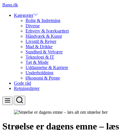
Skip
Banq.dk
to
content
Kategorier
Bolig & Indretning
Diverse
Erhverv & Iværksætteri
Håndværk & Kunst
Livsstil & Rejser
Mad & Drikke
Sundhed & Velvære
Teknologi & IT
Tøj & Mode
Uddannelse & Karriere
Underholdning
Økonomi & Penge
Gode råd
Retningslinjer
Search
Menu
Strøelse er dagens emne – læs