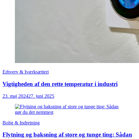
Erhverv & Iværksætteri
Vigtigheden af den rette temperatur i industri
23. maj 2024
27. juni 2025
Bolig & Indretning
Flytning og baksning af store og tunge ting: Sådan