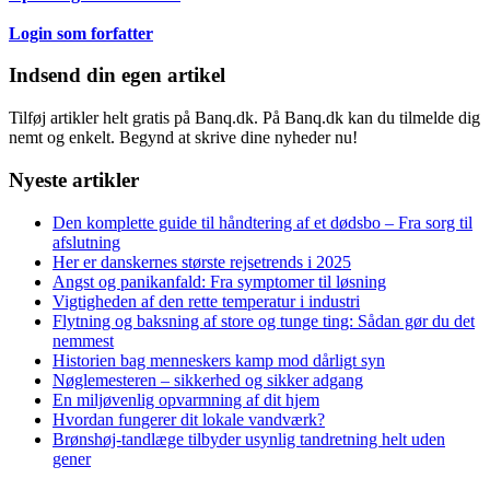
Login som forfatter
Indsend din egen artikel
Tilføj artikler helt gratis på Banq.dk. På Banq.dk kan du tilmelde dig
nemt og enkelt. Begynd at skrive dine nyheder nu!
Nyeste artikler
Den komplette guide til håndtering af et dødsbo – Fra sorg til
afslutning
Her er danskernes største rejsetrends i 2025
Angst og panikanfald: Fra symptomer til løsning
Vigtigheden af den rette temperatur i industri
Flytning og baksning af store og tunge ting: Sådan gør du det
nemmest
Historien bag menneskers kamp mod dårligt syn
Nøglemesteren – sikkerhed og sikker adgang
En miljøvenlig opvarmning af dit hjem
Hvordan fungerer dit lokale vandværk?
Brønshøj-tandlæge tilbyder usynlig tandretning helt uden
gener