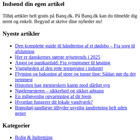
Indsend din egen artikel
Tilføj artikler helt gratis på Banq.dk. På Banq.dk kan du tilmelde dig
nemt og enkelt. Begynd at skrive dine nyheder nu!
Nyeste artikler
Den komplette guide til håndtering af et dødsbo – Fra sorg til
afslutning
Her er danskernes største rejsetrends i 2025
Angst og panikanfald: Fra symptomer til løsning
Vigtigheden af den rette temperatur i industri
Flytning og baksning af store og tunge ting: Sådan gør du det
nemmest
Historien bag menneskers kamp mod dårligt syn
Nøglemesteren – sikkerhed og sikker adgang
En miljøvenlig opvarmning af dit hjem
Hvordan fungerer dit lokale vandværk?
Brønshøj-tandlæge tilbyder usynlig tandretning helt uden
gener
Kategorier
Bolig & Indretning