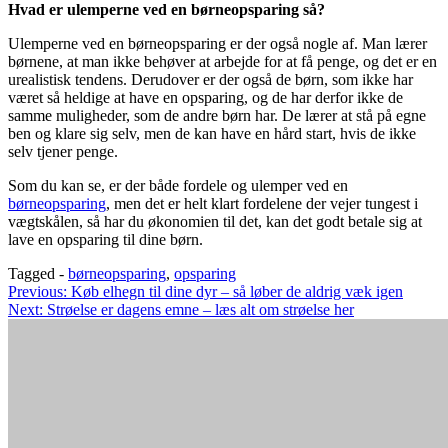
Hvad er ulemperne ved en børneopsparing så?
Ulemperne ved en børneopsparing er der også nogle af. Man lærer
børnene, at man ikke behøver at arbejde for at få penge, og det er en
urealistisk tendens. Derudover er der også de børn, som ikke har
været så heldige at have en opsparing, og de har derfor ikke de
samme muligheder, som de andre børn har. De lærer at stå på egne
ben og klare sig selv, men de kan have en hård start, hvis de ikke
selv tjener penge.
Som du kan se, er der både fordele og ulemper ved en
børneopsparing
, men det er helt klart fordelene der vejer tungest i
vægtskålen, så har du økonomien til det, kan det godt betale sig at
lave en opsparing til dine børn.
Tagged -
børneopsparing
,
opsparing
Indlægsnavigation
Previous:
Køb elhegn til dine dyr – så løber de aldrig væk igen
Next:
Strøelse er dagens emne – læs alt om strøelse her