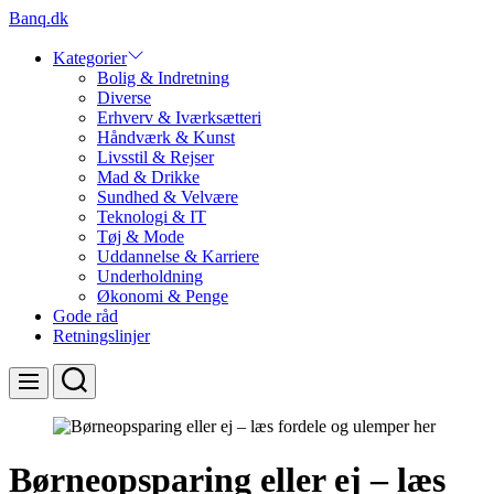
Skip
Banq.dk
to
content
Kategorier
Bolig & Indretning
Diverse
Erhverv & Iværksætteri
Håndværk & Kunst
Livsstil & Rejser
Mad & Drikke
Sundhed & Velvære
Teknologi & IT
Tøj & Mode
Uddannelse & Karriere
Underholdning
Økonomi & Penge
Gode råd
Retningslinjer
Search
Menu
Børneopsparing eller ej – læs