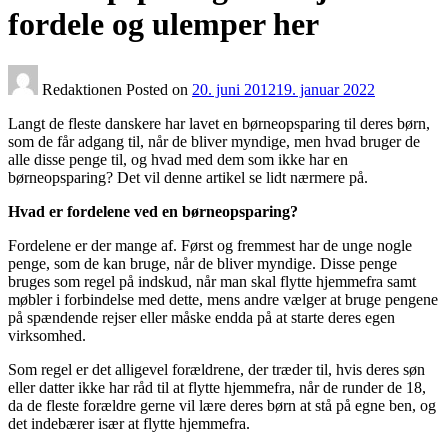
fordele og ulemper her
Redaktionen
Posted on
20. juni 2012
19. januar 2022
Langt de fleste danskere har lavet en børneopsparing til deres børn,
som de får adgang til, når de bliver myndige, men hvad bruger de
alle disse penge til, og hvad med dem som ikke har en
børneopsparing? Det vil denne artikel se lidt nærmere på.
Hvad er fordelene ved en børneopsparing?
Fordelene er der mange af. Først og fremmest har de unge nogle
penge, som de kan bruge, når de bliver myndige. Disse penge
bruges som regel på indskud, når man skal flytte hjemmefra samt
møbler i forbindelse med dette, mens andre vælger at bruge pengene
på spændende rejser eller måske endda på at starte deres egen
virksomhed.
Som regel er det alligevel forældrene, der træder til, hvis deres søn
eller datter ikke har råd til at flytte hjemmefra, når de runder de 18,
da de fleste forældre gerne vil lære deres børn at stå på egne ben, og
det indebærer især at flytte hjemmefra.