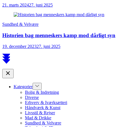
21. marts 2024
27. juni 2025
Sundhed & Velvære
Historien bag menneskers kamp mod dårligt syn
19. december 2023
27. juni 2025
Scroll
to
top
Close
Show
Kategorier
sub
Bolig & Indretning
menu
Diverse
Erhverv & Iværksætteri
Håndværk & Kunst
Livsstil & Rejser
Mad & Drikke
Sundhed & Velvære