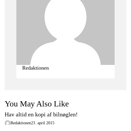
a
t
i
o
n
Redaktionen
You May Also Like
Hav altid en kopi af bilnøglen!
Redaktionen
23. april 2015