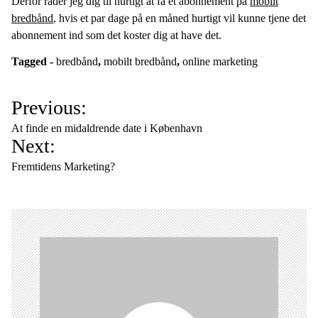
Derfor råder jeg dig til hurtigt at få et abonnement på
mobilt
bredbånd
, hvis et par dage på en måned hurtigt vil kunne tjene det
abonnement ind som det koster dig at have det.
Tagged -
bredbånd
,
mobilt bredbånd
,
online marketing
I
Previous:
n
At finde en midaldrende date i København
d
Next:
l
Fremtidens Marketing?
æ
g
s
n
a
v
i
g