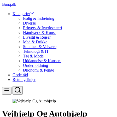
Skip
Banq.dk
to
content
Kategorier
Bolig & Indretning
Diverse
Erhverv & Iværksætteri
Håndværk & Kunst
Livsstil & Rejser
Mad & Drikke
Sundhed & Velvære
Teknologi & IT
Tøj & Mode
Uddannelse & Karriere
Underholdning
Økonomi & Penge
Gode råd
Retningslinjer
Search
Menu
Vejhjælp Og Autohjælp