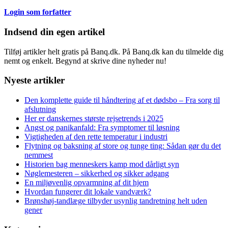
Login som forfatter
Indsend din egen artikel
Tilføj artikler helt gratis på Banq.dk. På Banq.dk kan du tilmelde dig
nemt og enkelt. Begynd at skrive dine nyheder nu!
Nyeste artikler
Den komplette guide til håndtering af et dødsbo – Fra sorg til
afslutning
Her er danskernes største rejsetrends i 2025
Angst og panikanfald: Fra symptomer til løsning
Vigtigheden af den rette temperatur i industri
Flytning og baksning af store og tunge ting: Sådan gør du det
nemmest
Historien bag menneskers kamp mod dårligt syn
Nøglemesteren – sikkerhed og sikker adgang
En miljøvenlig opvarmning af dit hjem
Hvordan fungerer dit lokale vandværk?
Brønshøj-tandlæge tilbyder usynlig tandretning helt uden
gener