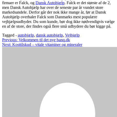
firmaer er Falck, og
Dansk Autohjælp
. Falck er det største af de 2,
men Dansk Autohjælp har over de seneste par år vundet store
markedsandele. Derfor går der nok ikke mange år, før at Dansk
Autohjælp overhaler Falck som Danmarks mest populære
vejhjælpsudbyder. Du som kunde, bør dog ikke nødvendigvis vælge
en af de store, der findes også flere små udbydere du bør kigge på.
Tagged -
autohjælp
,
dansk autohjælp
,
Vejhjælp
Indlægsnavigation
Previous:
Velkommen til det nye banq.dk
Next:
Kosttilskud – vitale vitaminer og mineraler