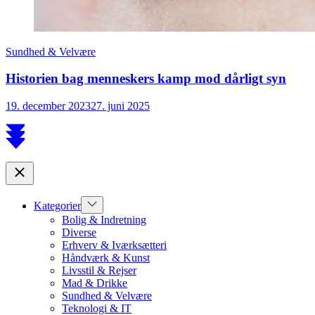
Sundhed & Velvære
Historien bag menneskers kamp mod dårligt syn
19. december 2023
27. juni 2025
Scroll
to
top
Close
Show
Kategorier
sub
Bolig & Indretning
menu
Diverse
Erhverv & Iværksætteri
Håndværk & Kunst
Livsstil & Rejser
Mad & Drikke
Sundhed & Velvære
Teknologi & IT