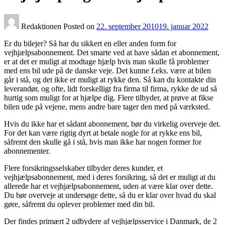
Redaktionen
Posted on
22. september 2010
19. januar 2022
Er du bilejer? Så har du sikkert en eller anden form for
vejhjælpsabonnement. Det smarte ved at have sådan et abonnement,
er at det er muligt at modtage hjælp hvis man skulle få problemer
med ens bil ude på de danske veje. Det kunne f.eks. være at bilen
går i stå, og det ikke er muligt at rykke den. Så kan du kontakte din
leverandør, og ofte, lidt forskelligt fra firma til firma, rykke de ud så
hurtig som muligt for at hjælpe dig. Flere tilbyder, at prøve at fikse
bilen ude på vejene, mens andre bare tager den med på værksted.
Hvis du ikke har et sådant abonnement, bør du virkelig overveje det.
For det kan være rigtig dyrt at betale nogle for at rykke ens bil,
såfremt den skulle gå i stå, hvis man ikke har nogen former for
abonnementer.
Flere forsikringsselskaber tilbyder deres kunder, et
vejhjælpsabonnement, med i deres forsikring, så det er muligt at du
allerede har et vejhjælpsabonnement, uden at være klar over dette.
Du bør overveje at undersøge dette, så du er klar over hvad du skal
gøre, såfremt du oplever problemer med din bil.
Der findes primært 2 udbydere af vejhjælpsservice i Danmark, de 2