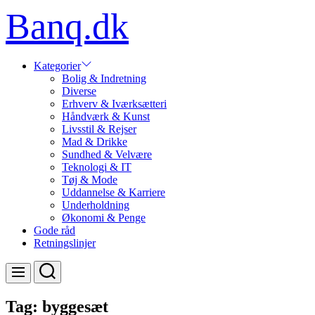
Skip
Banq.dk
to
content
Kategorier
Bolig & Indretning
Diverse
Erhverv & Iværksætteri
Håndværk & Kunst
Livsstil & Rejser
Mad & Drikke
Sundhed & Velvære
Teknologi & IT
Tøj & Mode
Uddannelse & Karriere
Underholdning
Økonomi & Penge
Gode råd
Retningslinjer
Search
Menu
Tag:
byggesæt