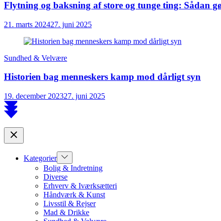
Flytning og baksning af store og tunge ting: Sådan 
21. marts 2024
27. juni 2025
Sundhed & Velvære
Historien bag menneskers kamp mod dårligt syn
19. december 2023
27. juni 2025
Scroll
to
top
Close
Show
Kategorier
sub
Bolig & Indretning
menu
Diverse
Erhverv & Iværksætteri
Håndværk & Kunst
Livsstil & Rejser
Mad & Drikke