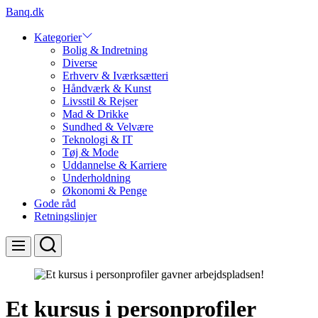
Skip
Banq.dk
to
content
Kategorier
Bolig & Indretning
Diverse
Erhverv & Iværksætteri
Håndværk & Kunst
Livsstil & Rejser
Mad & Drikke
Sundhed & Velvære
Teknologi & IT
Tøj & Mode
Uddannelse & Karriere
Underholdning
Økonomi & Penge
Gode råd
Retningslinjer
Search
Menu
Et kursus i personprofiler