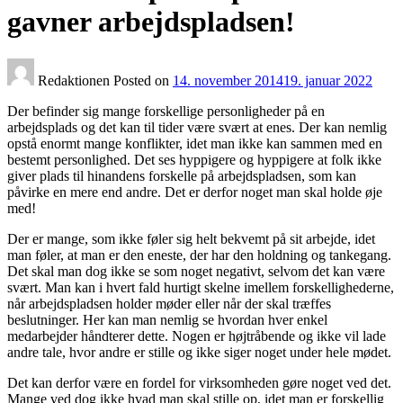
gavner arbejdspladsen!
Redaktionen
Posted on
14. november 2014
19. januar 2022
Der befinder sig mange forskellige personligheder på en
arbejdsplads og det kan til tider være svært at enes. Der kan nemlig
opstå enormt mange konflikter, idet man ikke kan sammen med en
bestemt personlighed. Det ses hyppigere og hyppigere at folk ikke
giver plads til hinandens forskelle på arbejdspladsen, som kan
påvirke en mere end andre. Det er derfor noget man skal holde øje
med!
Der er mange, som ikke føler sig helt bekvemt på sit arbejde, idet
man føler, at man er den eneste, der har den holdning og tankegang.
Det skal man dog ikke se som noget negativt, selvom det kan være
svært. Man kan i hvert fald hurtigt skelne imellem forskellighederne,
når arbejdspladsen holder møder eller når der skal træffes
beslutninger. Her kan man nemlig se hvordan hver enkel
medarbejder håndterer dette. Nogen er højtråbende og ikke vil lade
andre tale, hvor andre er stille og ikke siger noget under hele mødet.
Det kan derfor være en fordel for virksomheden gøre noget ved det.
Mange ved dog ikke hvad man skal stille op, idet man er forskellig