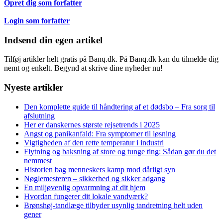
Opret dig som forfatter
Login som forfatter
Indsend din egen artikel
Tilføj artikler helt gratis på Banq.dk. På Banq.dk kan du tilmelde dig
nemt og enkelt. Begynd at skrive dine nyheder nu!
Nyeste artikler
Den komplette guide til håndtering af et dødsbo – Fra sorg til
afslutning
Her er danskernes største rejsetrends i 2025
Angst og panikanfald: Fra symptomer til løsning
Vigtigheden af den rette temperatur i industri
Flytning og baksning af store og tunge ting: Sådan gør du det
nemmest
Historien bag menneskers kamp mod dårligt syn
Nøglemesteren – sikkerhed og sikker adgang
En miljøvenlig opvarmning af dit hjem
Hvordan fungerer dit lokale vandværk?
Brønshøj-tandlæge tilbyder usynlig tandretning helt uden
gener