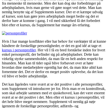
fra menneske til menneske. Men der kan dog ske forbedringer på
arbejdspladsen, hvis man gerne vil gøre noget ved dette. Man kan
nemlig benytte sig af Supplements kurser. Der er et kæmpe udvalg
af kurser, som kan gøre jeres arbejdsplads meget bedre og det er
derfor bare at komme i gang. I vil med sikkerhed få det forbedret
blot efter et kursus, da Supplement har mange års erfaring.
Hvis I har mange konflikter eller har behov for værktøjer til at kunne
håndtere de forskellige personligheder, er det en god idé at tage et
kursus i personprofiler
. Her vil I få en bred forståelse inden for hvert
enkel personprofil, der befinder sig på arbejdspladser. Dette kan
virkelig styrke sammenholdet, da man får en helt anden respekt for
hinanden. Man kan til tider også blive forbavset over at høre
hvordan dine medarbejdere egentlig har det, da man ikke altid kan
fornemme det. Det er derfor en meget positiv oplevelse, da det kun
vil blive et bedre arbejdsmiljø.
Det kan ligeledes være svært at se det positive i alle personprofiler,
som Supplement vil introducere jer for. Hvis man er en kontrolfreak,
som skal arbejde sammen med et sjuskehoved, kan det være enormt
svært at se det positive i det. Men efter et kursus i personprofiler, vil
det hele blive meget nemmere. Supplement vil nemlig gå nøje
igennem de forskellige personprofiler, adfærds- og