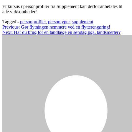
Et kursus i personprofiler fra Supplement kan derfor anbefales til
alle virksomheder!
Tagged -
personprofiler
,
persontyper
,
supplement
Indlægsnavigation
Previous:
Gør flytningen nemmere ved en flytterengøring!
Next:
Har du brug for en tandlæge en søndag pga. tandsmerter?