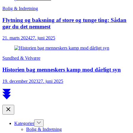
Bolig & Indretning
Flytning og baksning af store og tunge ting: Sådan
gør du det nemmest
21. marts 2024
27. juni 2025
Sundhed & Velvære
Historien bag menneskers kamp mod dårligt syn
19. december 2023
27. juni 2025
Scroll
to
top
Close
Show
Kategorier
sub
Bolig & Indretning
menu