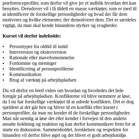
præferenceprofiler, som derfor vil give jer et indblik hvordan det kan
benyttes. Derudover vil i få tildelt en masse værktøjer, som er med til
at identificere de forskellige personligheder og hvad der får dem
motiveres og hvilke elementer, der demotiverer dem. Det er særdeles
vigtigt, da man skal kende hinandens styrker og svagheder.
Kurset vil derfor indeholde:
• Persontyper fra oldtid til nutid
• Introversion og ekstroversion
• Rationale eller mavefornemmelse
• Fordomme og meninger
• Identificering af personprofilerne
• Kommunikation
• Brug af værktøj på arbejdspladsen
Du vil derfor en bred viden om hvordan og hvorledes det hele
foregår på arbejdspladsen. Konflikterne vil blive nemmere at løse,
da I nu har forskellige værktøjer til at udrede konflikten. Det er dog
sjældent at det går hen og bliver til en konflikt efter kurset i
personprofiler, da man nu kender til de forskellige personligheder.
Man når nemlig at løse det eller kender i forvejen til den andens
ansatte holdning og reaktion og kan derfor kommunikere frem for at
starte en diskussion. Sammenholdet, forståelsen og respekten for
hinanden vil derfor blive øget og det bliver et godt arbejdsmiljø.