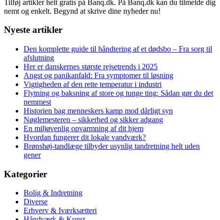
Tilføj artikler helt gratis på Banq.dk. På Banq.dk kan du tilmelde dig
nemt og enkelt. Begynd at skrive dine nyheder nu!
Nyeste artikler
Den komplette guide til håndtering af et dødsbo – Fra sorg til
afslutning
Her er danskernes største rejsetrends i 2025
Angst og panikanfald: Fra symptomer til løsning
Vigtigheden af den rette temperatur i industri
Flytning og baksning af store og tunge ting: Sådan gør du det
nemmest
Historien bag menneskers kamp mod dårligt syn
Nøglemesteren – sikkerhed og sikker adgang
En miljøvenlig opvarmning af dit hjem
Hvordan fungerer dit lokale vandværk?
Brønshøj-tandlæge tilbyder usynlig tandretning helt uden
gener
Kategorier
Bolig & Indretning
Diverse
Erhverv & Iværksætteri
Håndværk & Kunst