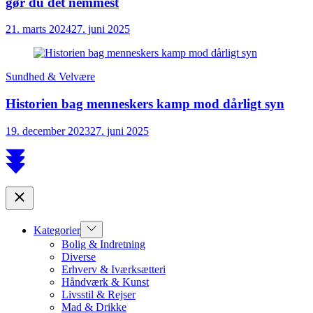
gør du det nemmest
21. marts 2024
27. juni 2025
Sundhed & Velvære
Historien bag menneskers kamp mod dårligt syn
19. december 2023
27. juni 2025
Scroll
to
top
Close
Show
Kategorier
sub
Bolig & Indretning
menu
Diverse
Erhverv & Iværksætteri
Håndværk & Kunst
Livsstil & Rejser
Mad & Drikke