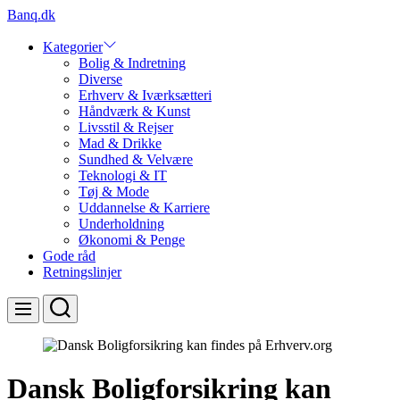
Skip
Banq.dk
to
content
Kategorier
Bolig & Indretning
Diverse
Erhverv & Iværksætteri
Håndværk & Kunst
Livsstil & Rejser
Mad & Drikke
Sundhed & Velvære
Teknologi & IT
Tøj & Mode
Uddannelse & Karriere
Underholdning
Økonomi & Penge
Gode råd
Retningslinjer
Search
Menu
Dansk Boligforsikring kan