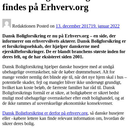
findes på Erhverv.org
Redaktionen
Posted on
13. december 2017
19. januar 2022
Dansk Boligforsikring er nu på Erhverv.org – en side, der
informerer om erhvervslivets aktører. Dansk Boligforsikring er
et forsikringsselskab, der hjælper danskerne med
ejerskifteforsikringer. De er blandt branchens største inden for
deres felt, og de har eksisteret siden 2001.
Dansk Boligforsikring hjælper danske husejere med at undgå
ubehagelige overraskelser, når de køber drømmehuset. Alt for
mange vender nemlig det blinde øje til, når det nye hjem skal i hus –
potentielle skader, fejl og mangler bliver ikke undersøgt grundigt,
hvilket kan koste beløb, de færreste familier har råd til. Dansk
Boligforsikrings formål er at sikre, at boligkøbere er sikret bedst
muligt mod ubehagelige overraskelser efter endt bolighandel, og at
de ikke rammes af uoverskuelige økonomiske konsekvenser.
Dansk Boligforsikring er derfor på erhverv.org
, så danske husejere
eller –købere lettere kan finde relevant information om, hvordan de
sikrer deres bolig.