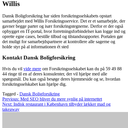
Willis
Dansk Boligforsikring har siden forsikringsselskabets opstart
samarbejdet med Willis Forsikringsservice. Det er et samarbejde, der
gavner begge parter og især forsikringstegnerne. Derfor er der også
opbygget en IT-portal, hvor forretningsforbindelser kan logge ind og
oprette egne cases, bestille tilbud og tilstandsrapporter. Portalen gør
det muligt for samarbejdspartnere at kontrollere alle sagerne og
holde styr på al informationen ét sted
Kontakt Dansk Boligforsikring
Hvis du vil
vide mere
om Forsikringsselskabet kan du på 59 49 88
44 ringe til en af deres konsulenter, der vil hjælpe med alle
spørgsmål. Du kan også besøge deres hjemmeside og se, hvordan
forsikringsselskabet kan hjælpe dig.
Tagged -
Dansk Boligforsikring
Indlægsnavigation
Previous:
Med SEO bliver du mere synlig på internettet
Next:
Indisk restaurant i København tilbyder lækker mad og
takeaway