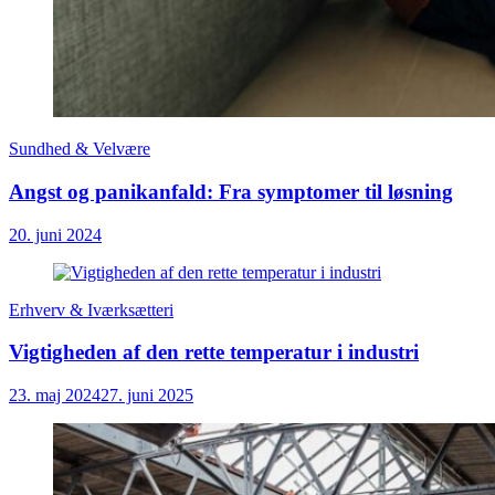
Sundhed & Velvære
Angst og panikanfald: Fra symptomer til løsning
20. juni 2024
Erhverv & Iværksætteri
Vigtigheden af den rette temperatur i industri
23. maj 2024
27. juni 2025