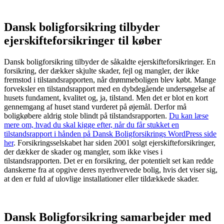
Dansk boligforsikring tilbyder
ejerskifteforsikringer til køber
Dansk boligforsikring tilbyder de såkaldte ejerskifteforsikringer. En
forsikring, der dækker skjulte skader, fejl og mangler, der ikke
fremstod i tilstandsrapporten, når drømmeboligen blev købt. Mange
forveksler en tilstandsrapport med en dybdegående undersøgelse af
husets fundament, kvalitet og, ja, tilstand. Men det er blot en kort
gennemgang af huset stand vurderet på øjemål. Derfor må
boligkøbere aldrig stole blindt på tilstandsrapporten.
Du kan læse
mere om, hvad du skal kigge efter, når du får stukket en
tilstandsrapport i hånden på Dansk Boligforsikrings WordPress side
her
. Forsikringsselskabet har siden 2001 solgt ejerskifteforsikringer,
der dækker de skader og mangler, som ikke vises i
tilstandsrapporten. Det er en forsikring, der potentielt set kan redde
danskerne fra at opgive deres nyerhvervede bolig, hvis det viser sig,
at den er fuld af ulovlige installationer eller tildækkede skader.
Dansk Boligforsikring samarbejder med