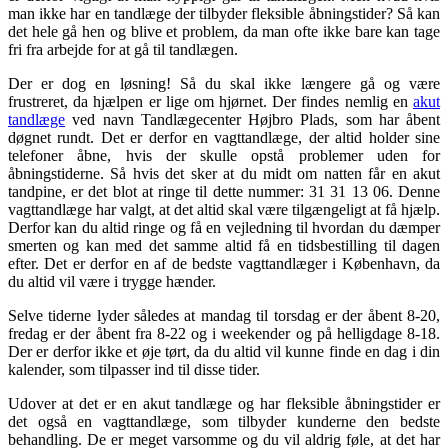
man ikke har en tandlæge der tilbyder fleksible åbningstider? Så kan
det hele gå hen og blive et problem, da man ofte ikke bare kan tage
fri fra arbejde for at gå til tandlægen.
Der er dog en løsning! Så du skal ikke længere gå og være
frustreret, da hjælpen er lige om hjørnet. Der findes nemlig en
akut
tandlæge
ved navn Tandlægecenter Højbro Plads, som har åbent
døgnet rundt. Det er derfor en vagttandlæge, der altid holder sine
telefoner åbne, hvis der skulle opstå problemer uden for
åbningstiderne. Så hvis det sker at du midt om natten får en akut
tandpine, er det blot at ringe til dette nummer: 31 31 13 06. Denne
vagttandlæge har valgt, at det altid skal være tilgængeligt at få hjælp.
Derfor kan du altid ringe og få en vejledning til hvordan du dæmper
smerten og kan med det samme altid få en tidsbestilling til dagen
efter. Det er derfor en af de bedste vagttandlæger i København, da
du altid vil være i trygge hænder.
Selve tiderne lyder således at mandag til torsdag er der åbent 8-20,
fredag er der åbent fra 8-22 og i weekender og på helligdage 8-18.
Der er derfor ikke et øje tørt, da du altid vil kunne finde en dag i din
kalender, som tilpasser ind til disse tider.
Udover at det er en akut tandlæge og har fleksible åbningstider er
det også en vagttandlæge, som tilbyder kunderne den bedste
behandling. De er meget varsomme og du vil aldrig føle, at det har