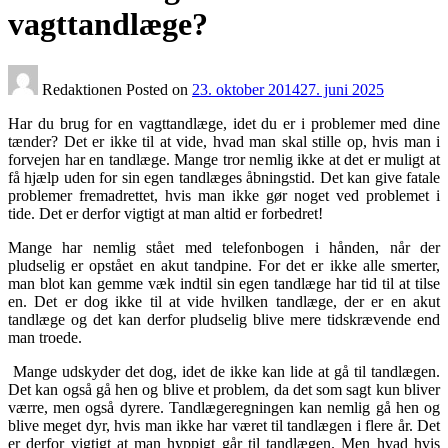
vagttandlæge?
Redaktionen
Posted on
23. oktober 2014
27. juni 2025
Har du brug for en vagttandlæge, idet du er i problemer med dine
tænder? Det er ikke til at vide, hvad man skal stille op, hvis man i
forvejen har en tandlæge. Mange tror nemlig ikke at det er muligt at
få hjælp uden for sin egen tandlæges åbningstid. Det kan give fatale
problemer fremadrettet, hvis man ikke gør noget ved problemet i
tide. Det er derfor vigtigt at man altid er forbedret!
Mange har nemlig stået med telefonbogen i hånden, når der
pludselig er opstået en akut tandpine. For det er ikke alle smerter,
man blot kan gemme væk indtil sin egen tandlæge har tid til at tilse
en. Det er dog ikke til at vide hvilken tandlæge, der er en akut
tandlæge og det kan derfor pludselig blive mere tidskrævende end
man troede.
Mange udskyder det dog, idet de ikke kan lide at gå til tandlægen.
Det kan også gå hen og blive et problem, da det som sagt kun bliver
værre, men også dyrere. Tandlægeregningen kan nemlig gå hen og
blive meget dyr, hvis man ikke har været til tandlægen i flere år. Det
er derfor vigtigt at man hyppigt går til tandlægen. Men hvad hvis