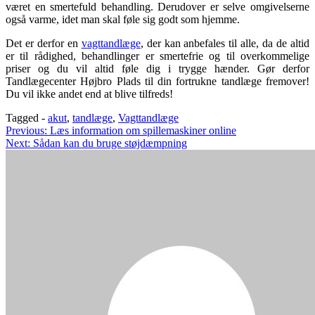
været en smertefuld behandling. Derudover er selve omgivelserne
også varme, idet man skal føle sig godt som hjemme.
Det er derfor en
vagttandlæge
, der kan anbefales til alle, da de altid
er til rådighed, behandlinger er smertefrie og til overkommelige
priser og du vil altid føle dig i trygge hænder. Gør derfor
Tandlægecenter Højbro Plads til din fortrukne tandlæge fremover!
Du vil ikke andet end at blive tilfreds!
Tagged -
akut
,
tandlæge
,
Vagttandlæge
Indlægsnavigation
Previous:
Læs information om spillemaskiner online
Next:
Sådan kan du bruge støjdæmpning