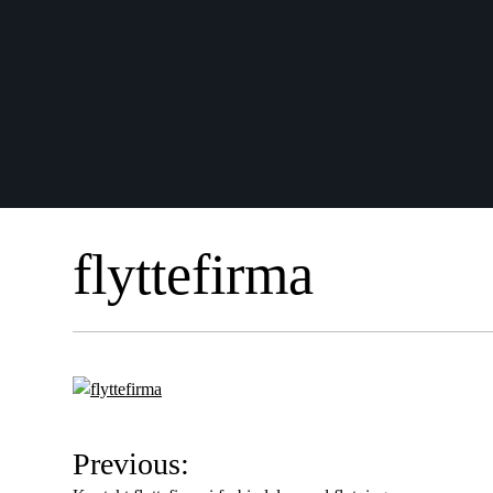
flyttefirma
I
Previous:
n