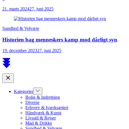
21. marts 2024
27. juni 2025
Sundhed & Velvære
Historien bag menneskers kamp mod dårligt syn
19. december 2023
27. juni 2025
Scroll
to
top
Close
Show
Kategorier
sub
Bolig & Indretning
menu
Diverse
Erhverv & Iværksætteri
Håndværk & Kunst
Livsstil & Rejser
Mad & Drikke
Sundhed & Velvære