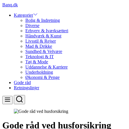
Skip
Banq.dk
to
content
Kategorier
Bolig & Indretning
Diverse
Erhverv & Iværksætteri
Håndværk & Kunst
Livsstil & Rejser
Mad & Drikke
Sundhed & Velvære
Teknologi & IT
Tøj & Mode
Uddannelse & Karriere
Underholdning
Økonomi & Penge
Gode råd
Retningslinjer
Search
Menu
Gode råd ved husforsikring