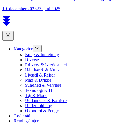
19. december 2023
27. juni 2025
Scroll
to
top
Close
Show
Kategorier
sub
Bolig & Indretning
menu
Diverse
Erhverv & Iværksætteri
Håndværk & Kunst
Livsstil & Rejser
Mad & Drikke
Sundhed & Velvære
Teknologi & IT
Tøj & Mode
Uddannelse & Karriere
Underholdning
Økonomi & Penge
Gode råd
Retningslinjer