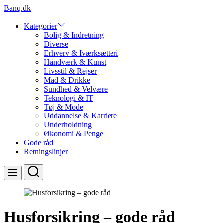
Skip
Banq.dk
to
content
Kategorier
Bolig & Indretning
Diverse
Erhverv & Iværksætteri
Håndværk & Kunst
Livsstil & Rejser
Mad & Drikke
Sundhed & Velvære
Teknologi & IT
Tøj & Mode
Uddannelse & Karriere
Underholdning
Økonomi & Penge
Gode råd
Retningslinjer
Search
Menu
Husforsikring – gode råd