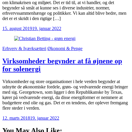
om klimakrisen og miljøet. Det er tid til, at vi handler, og det
begynder så småt at kunne ses i diverse industrier, normer,
erhvervssammenhænge og politikker. Vi kan altid blive bedre, men
det er et skridt i den rigtige […]
15. august 2019
19. januar 2022
Erhverv & Iværksætteri
Økonomi & Penge
Virksomheder begynder at få øjnene op
for solenergi
Virksomheder og store organisationer i hele verden begynder at
udnytte de økonomiske fordele, grøn- og vedvarende energi bringer
med sig. Georgetown, som ligger i den Republikanske by Texas,
kører på vedvarende energi, da disse energiformer er nemmere at
budgettere end olie og gas. Det er en tendens, der oplever fremgang
flere steder i verden.
12. marts 2018
19. januar 2022
You May Also Like: