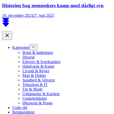
Historien bag menneskers kamp mod dårligt syn
19. december 2023
27. juni 2025
Scroll
to
top
Close
Show
Kategorier
sub
Bolig & Indretning
menu
Diverse
Erhverv & Iværksætteri
Håndværk & Kunst
Livsstil & Rejser
Mad & Drikke
Sundhed & Velvære
Teknologi & IT
Tøj & Mode
Uddannelse & Karriere
Underholdning
Økonomi & Penge
Gode råd
Retningslinjer