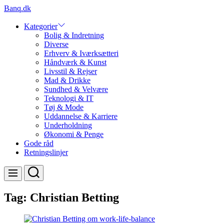
Skip
Banq.dk
to
content
Kategorier
Bolig & Indretning
Diverse
Erhverv & Iværksætteri
Håndværk & Kunst
Livsstil & Rejser
Mad & Drikke
Sundhed & Velvære
Teknologi & IT
Tøj & Mode
Uddannelse & Karriere
Underholdning
Økonomi & Penge
Gode råd
Retningslinjer
Search
Menu
Tag:
Christian Betting