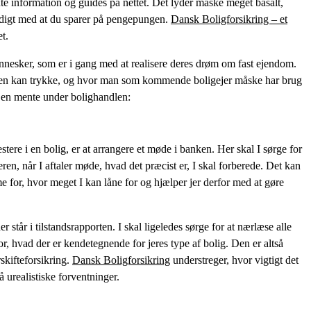
e information og guides på nettet. Det lyder måske meget basalt,
digt med at du sparer på pengepungen.
Dansk Boligforsikring – et
t.
nesker, som er i gang med at realisere deres drøm om fast ejendom.
oen kan trykke, og hvor man som kommende boligejer måske har brug
e en mente under bolighandlen:
vestere i en bolig, er at arrangere et møde i banken. Her skal I sørge for
ren, når I aftaler møde, hvad det præcist er, I skal forberede. Det kan
e for, hvor meget I kan låne for og hjælper jer derfor med at gøre
r står i tilstandsrapporten. I skal ligeledes sørge for at nærlæse alle
, hvad der er kendetegnende for jeres type af bolig. Den er altså
skifteforsikring.
Dansk Boligforsikring
understreger, hvor vigtigt det
å urealistiske forventninger.