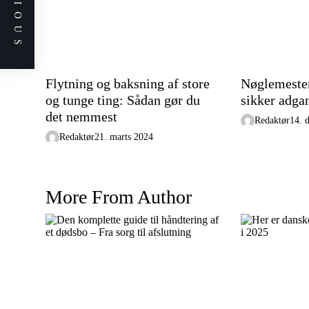
PREVIOUS
Flytning og baksning af store
Nøglemester
og tunge ting: Sådan gør du
sikker adga
det nemmest
Redaktør
14. 
Redaktør
21. marts 2024
More From Author