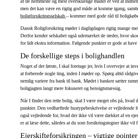
af de nemmeste og mest overskuelige måder er ved at indhent
men det kan være en rigtig god måde at komme igang, samti
boligforsikringsselskab
– kommer med gode råd til boligkøbe
Dansk Boligforsikring møder i dagligdagen rigtig mange men
Derfor kender selskabet også udemærket de steder, hvor sk
for lidt ekstra information. Følgende punkter er gode at hav
De forskellige steps i bolighandlen
Noget af det første, I skal foretage jer, hvis I overvejer at in
at forberede nogle ting, inden I møder op. Spørg altid rådgive
nemlig variere fra bank til bank. Mødet i banken sætter ramm
boligjagten langt mere fokuseret og hensigtsmæssig.
Når I finder den rette bolig, skal I være meget obs på, hvad de
punkter. Den vedhæftede hustypebeskrivelse er vejledende for
også vejledende for, hvad der ikke vil være dækket af en ejer
er at læse dette, således at du som forsikringstegner ikke vil f
Ejerskifteforsikringen – vigtige pointer