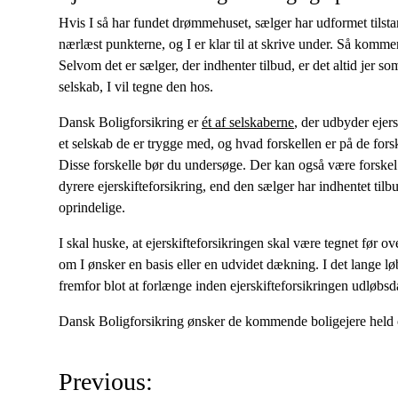
Hvis I så har fundet drømmehuset, sælger har udformet tilsta
nærlæst punkterne, og I er klar til at skrive under. Så kommer
Selvom det er sælger, der indhenter tilbud, er det altid jer so
selskab, I vil tegne den hos.
Dansk Boligforsikring er
ét af selskaberne
, der udbyder ejers
et selskab de er trygge med, og hvad forskellen er på de for
Disse forskelle bør du undersøge. Der kan også være forskel
dyrere ejerskifteforsikring, end den sælger har indhentet tilbu
oprindelige.
I skal huske, at ejerskifteforsikringen skal være tegnet før ove
om I ønsker en basis eller en udvidet dækning. I det lange lø
fremfor blot at forlænge inden ejerskifteforsikringen udløbsd
Dansk Boligforsikring ønsker de kommende boligejere held
I
Previous: