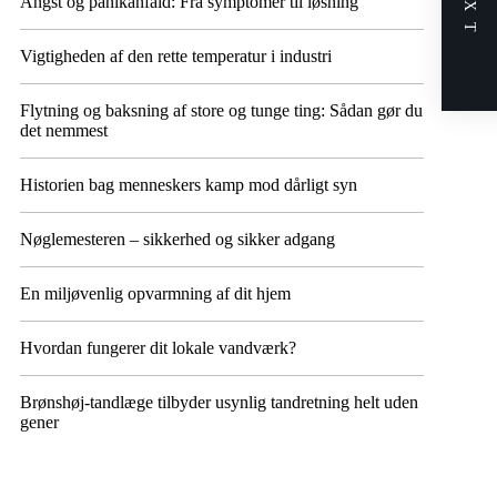
NEXT
Angst og panikanfald: Fra symptomer til løsning
Vigtigheden af den rette temperatur i industri
Flytning og baksning af store og tunge ting: Sådan gør du
det nemmest
Historien bag menneskers kamp mod dårligt syn
Nøglemesteren – sikkerhed og sikker adgang
En miljøvenlig opvarmning af dit hjem
Hvordan fungerer dit lokale vandværk?
Brønshøj-tandlæge tilbyder usynlig tandretning helt uden
gener