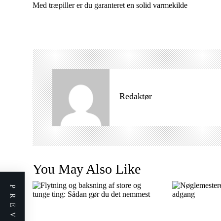
n
Med træpiller er du garanteret en solid varmekilde
d
l
æ
g
s
n
a
Redaktør
v
i
g
a
t
You May Also Like
i
o
n