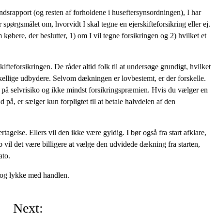
ndsrapport (og resten af forholdene i huseftersynsordningen), I har
 spørgsmålet om, hvorvidt I skal tegne en ejerskifteforsikring eller ej.
m købere, der beslutter, 1) om I vil tegne forsikringen og 2) hvilket et
kifteforsikringen. De råder altid folk til at undersøge grundigt, hvilket
skellige udbydere. Selvom dækningen er lovbestemt, er der forskelle.
 på selvrisiko og ikke mindst forsikringspræmien. Hvis du vælger en
d på, er sælger kun forpligtet til at betale halvdelen af den
rtagelse. Ellers vil den ikke være gyldig. I bør også fra start afklare,
b vil det være billigere at vælge den udvidede dækning fra starten,
ato.
 og lykke med handlen.
Next: