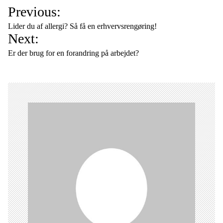
I
Previous:
n
Lider du af allergi? Så få en erhvervsrengøring!
d
Next:
l
Er der brug for en forandring på arbejdet?
æ
g
s
n
a
v
i
g
a
t
i
o