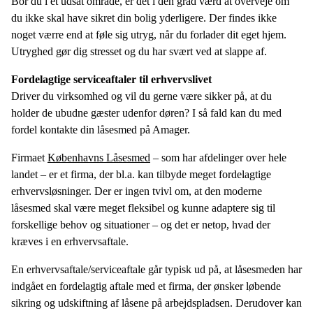
Bor du i et udsat område, er det i den grad værd at overveje om
du ikke skal have sikret din bolig yderligere. Der findes ikke
noget værre end at føle sig utryg, når du forlader dit eget hjem.
Utryghed gør dig stresset og du har svært ved at slappe af.
Fordelagtige serviceaftaler til erhvervslivet
Driver du virksomhed og vil du gerne være sikker på, at du
holder de ubudne gæster udenfor døren? I så fald kan du med
fordel kontakte din låsesmed på Amager.
Firmaet
Københavns Låsesmed
– som har afdelinger over hele
landet – er et firma, der bl.a. kan tilbyde meget fordelagtige
erhvervsløsninger. Der er ingen tvivl om, at den moderne
låsesmed skal være meget fleksibel og kunne adaptere sig til
forskellige behov og situationer – og det er netop, hvad der
kræves i en erhvervsaftale.
En erhvervsaftale/serviceaftale går typisk ud på, at låsesmeden har
indgået en fordelagtig aftale med et firma, der ønsker løbende
sikring og udskiftning af låsene på arbejdspladsen. Derudover kan