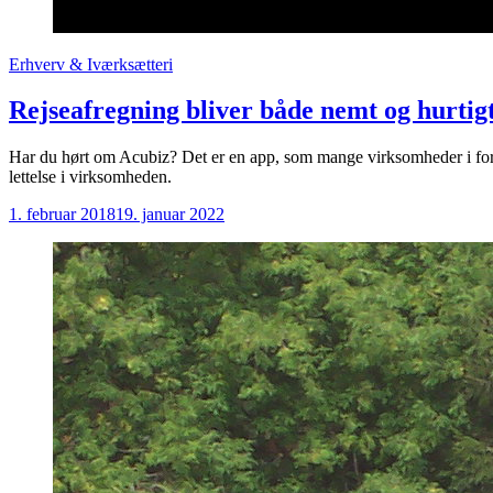
Erhverv & Iværksætteri
Rejseafregning bliver både nemt og hurti
Har du hørt om Acubiz? Det er en app, som mange virksomheder i forsk
lettelse i virksomheden.
1. februar 2018
19. januar 2022