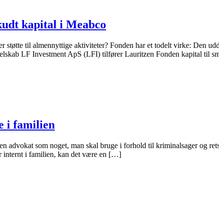
kudt kapital i Meabco
tøtte til almennyttige aktiviteter? Fonden har et todelt virke: Den udd
sselskab LF Investment ApS (LFI) tilfører Lauritzen Fonden kapital til
 i familien
en advokat som noget, man skal bruge i forhold til kriminalsager og rets
internt i familien, kan det være en […]