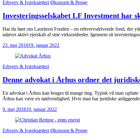
Erhverv & Iværksætteri
Økonomi & Penge
Investeringsselskabet LF Investment har s
Har du hørt om Lauritzen Fonden – en erhvervsdrivende fond, der yder s
udøver aktivt ejerskab af sine virksomheder. Igennem sit investering
23. maj 2018
19. januar 2022
Erhverv & Iværksætteri
Denne advokat i Århus ordner det juridiske
En advokat i Århus kan bruges til mange ting. Typisk vil man opfatte 
Århus kan være en nødvendighed. Hvis man har juridiske anliggender 
9. maj 2018
19. januar 2022
Erhverv & Iværksætteri
Økonomi & Penge