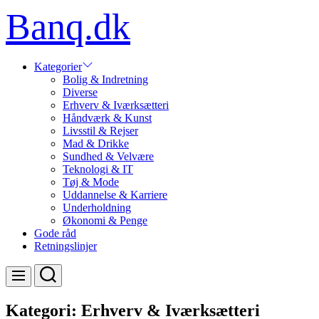
Skip
Banq.dk
to
content
Kategorier
Bolig & Indretning
Diverse
Erhverv & Iværksætteri
Håndværk & Kunst
Livsstil & Rejser
Mad & Drikke
Sundhed & Velvære
Teknologi & IT
Tøj & Mode
Uddannelse & Karriere
Underholdning
Økonomi & Penge
Gode råd
Retningslinjer
Search
Menu
Kategori:
Erhverv & Iværksætteri