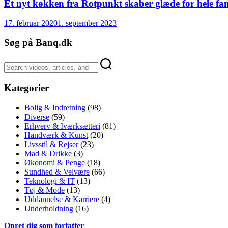
Et nyt køkken fra Rotpunkt skaber glæde for hele fam
17. februar 2020
1. september 2023
Søg på Banq.dk
Kategorier
Bolig & Indretning
(98)
Diverse
(59)
Erhverv & Iværksætteri
(81)
Håndværk & Kunst
(20)
Livsstil & Rejser
(23)
Mad & Drikke
(3)
Økonomi & Penge
(18)
Sundhed & Velvære
(66)
Teknologi & IT
(13)
Tøj & Mode
(13)
Uddannelse & Karriere
(4)
Underholdning
(16)
Opret dig som forfatter