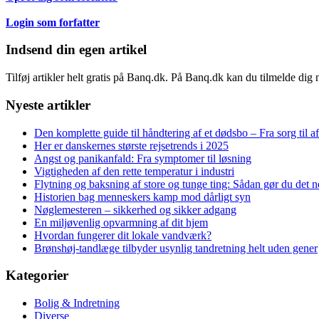
Login som forfatter
Indsend din egen artikel
Tilføj artikler helt gratis på Banq.dk. På Banq.dk kan du tilmelde dig
Nyeste artikler
Den komplette guide til håndtering af et dødsbo – Fra sorg til a
Her er danskernes største rejsetrends i 2025
Angst og panikanfald: Fra symptomer til løsning
Vigtigheden af den rette temperatur i industri
Flytning og baksning af store og tunge ting: Sådan gør du det
Historien bag menneskers kamp mod dårligt syn
Nøglemesteren – sikkerhed og sikker adgang
En miljøvenlig opvarmning af dit hjem
Hvordan fungerer dit lokale vandværk?
Brønshøj-tandlæge tilbyder usynlig tandretning helt uden gener
Kategorier
Bolig & Indretning
Diverse