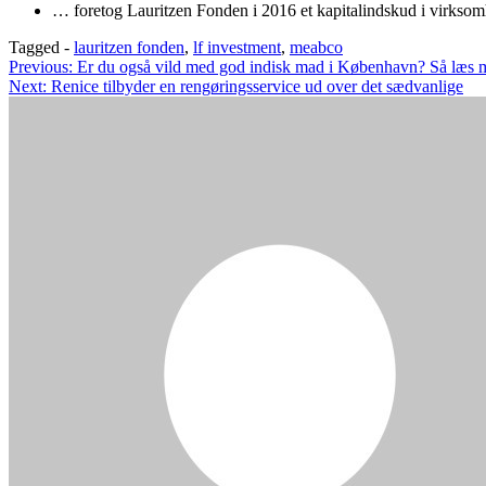
… foretog Lauritzen Fonden i 2016 et kapitalindskud i virksomh
Tagged -
lauritzen fonden
,
lf investment
,
meabco
Indlægsnavigation
Previous:
Er du også vild med god indisk mad i København? Så læs 
Next:
Renice tilbyder en rengøringsservice ud over det sædvanlige