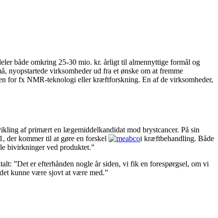
eler både omkring 25-30 mio. kr. årligt til almennyttige formål og
små, nyopstartede virksomheder ud fra et ønske om at fremme
den for fx NMR-teknologi eller kræftforskning. En af de virksomheder,
vikling af primært en lægemiddelkandidat mod brystcancer. På sin
, der kommer til at gøre en forskel
i kræftbehandling. Både
gle bivirkninger ved produktet.”
t: ”Det er efterhånden nogle år siden, vi fik en forespørgsel, om vi
, det kunne være sjovt at være med.”