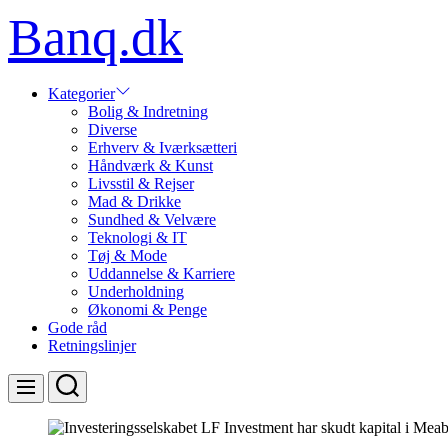
Skip
Banq.dk
to
content
Kategorier
Bolig & Indretning
Diverse
Erhverv & Iværksætteri
Håndværk & Kunst
Livsstil & Rejser
Mad & Drikke
Sundhed & Velvære
Teknologi & IT
Tøj & Mode
Uddannelse & Karriere
Underholdning
Økonomi & Penge
Gode råd
Retningslinjer
Search
Menu