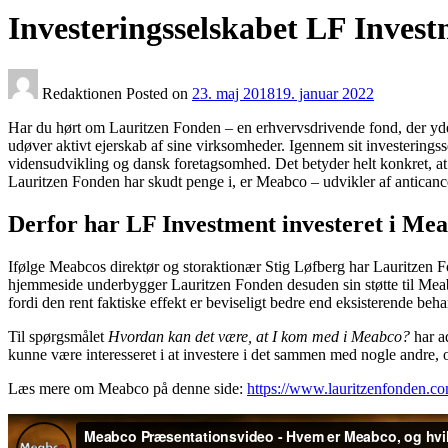
Investeringsselskabet LF Invest
Redaktionen
Posted on
23. maj 2018
19. januar 2022
Har du hørt om Lauritzen Fonden – en erhvervsdrivende fond, der yder s
udøver aktivt ejerskab af sine virksomheder. Igennem sit investering
vidensudvikling og dansk foretagsomhed. Det betyder helt konkret, at
Lauritzen Fonden har skudt penge i, er Meabco – udvikler af anticanc
Derfor har LF Investment investeret i Me
Ifølge Meabcos direktør og storaktionær Stig Løfberg har Lauritzen 
hjemmeside underbygger Lauritzen Fonden desuden sin støtte til Meab
fordi den rent faktiske effekt er beviseligt bedre end eksisterende be
Til spørgsmålet
Hvordan kan det være, at I kom med i Meabco?
har ad
kunne være interesseret i at investere i det sammen med nogle andre, 
Læs mere om Meabco på denne side:
https://www.lauritzenfonden.c