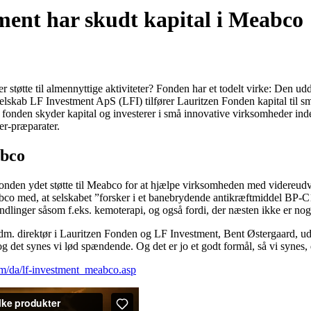
ment har skudt kapital i Meabco
tøtte til almennyttige aktiviteter? Fonden har et todelt virke: Den udd
sselskab LF Investment ApS (LFI) tilfører Lauritzen Fonden kapital til 
 fonden skyder kapital og investerer i små innovative virksomheder in
er-præparater.
abco
Fonden ydet støtte til Meabco for at hjælpe virksomheden med videreud
co med, at selskabet ”forsker i et banebrydende antikræftmiddel BP-C1
handlinger såsom f.eks. kemoterapi, og også fordi, der næsten ikke er no
m. direktør i Lauritzen Fonden og LF Investment, Bent Østergaard, udtal
og det synes vi lød spændende. Og det er jo et godt formål, så vi synes
om/da/lf-investment_meabco.asp