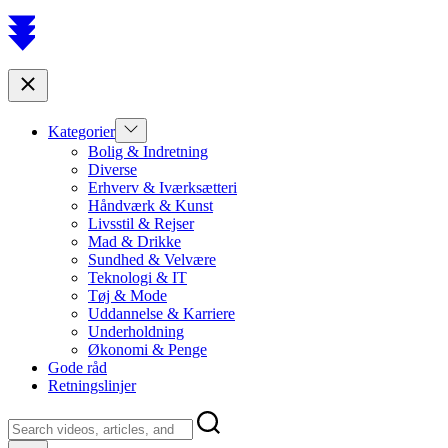
Scroll
to
top
Close
Show
Kategorier
sub
Bolig & Indretning
menu
Diverse
Erhverv & Iværksætteri
Håndværk & Kunst
Livsstil & Rejser
Mad & Drikke
Sundhed & Velvære
Teknologi & IT
Tøj & Mode
Uddannelse & Karriere
Underholdning
Økonomi & Penge
Gode råd
Retningslinjer