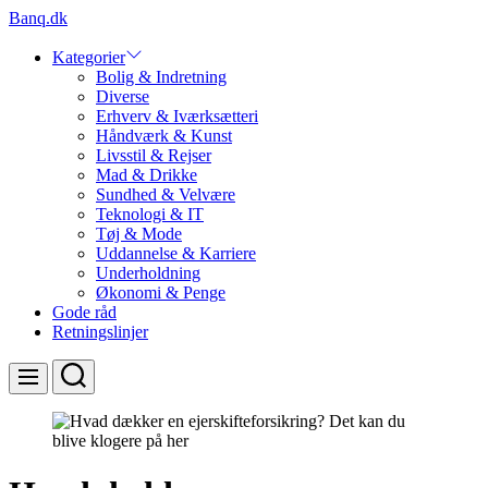
Skip
Banq.dk
to
content
Kategorier
Bolig & Indretning
Diverse
Erhverv & Iværksætteri
Håndværk & Kunst
Livsstil & Rejser
Mad & Drikke
Sundhed & Velvære
Teknologi & IT
Tøj & Mode
Uddannelse & Karriere
Underholdning
Økonomi & Penge
Gode råd
Retningslinjer
Search
Menu