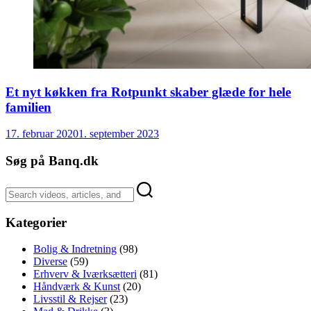
Et nyt køkken fra Rotpunkt skaber glæde for hele
familien
17. februar 2020
1. september 2023
Søg på Banq.dk
Kategorier
Bolig & Indretning
(98)
Diverse
(59)
Erhverv & Iværksætteri
(81)
Håndværk & Kunst
(20)
Livsstil & Rejser
(23)