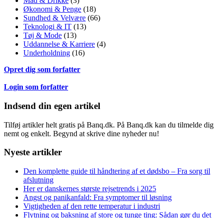
Mad & Drikke
(3)
Økonomi & Penge
(18)
Sundhed & Velvære
(66)
Teknologi & IT
(13)
Tøj & Mode
(13)
Uddannelse & Karriere
(4)
Underholdning
(16)
Opret dig som forfatter
Login som forfatter
Indsend din egen artikel
Tilføj artikler helt gratis på Banq.dk. På Banq.dk kan du tilmelde dig
nemt og enkelt. Begynd at skrive dine nyheder nu!
Nyeste artikler
Den komplette guide til håndtering af et dødsbo – Fra sorg til
afslutning
Her er danskernes største rejsetrends i 2025
Angst og panikanfald: Fra symptomer til løsning
Vigtigheden af den rette temperatur i industri
Flytning og baksning af store og tunge ting: Sådan gør du det