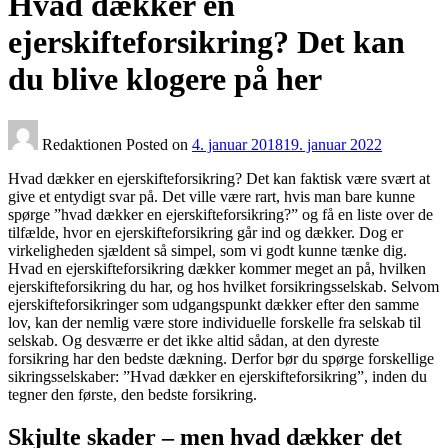
Hvad dækker en
ejerskifteforsikring? Det kan
du blive klogere på her
Redaktionen
Posted on
4. januar 2018
19. januar 2022
Hvad dækker en ejerskifteforsikring? Det kan faktisk være svært at
give et entydigt svar på. Det ville være rart, hvis man bare kunne
spørge ”hvad dækker en ejerskifteforsikring?” og få en liste over de
tilfælde, hvor en ejerskifteforsikring går ind og dækker. Dog er
virkeligheden sjældent så simpel, som vi godt kunne tænke dig.
Hvad en ejerskifteforsikring dækker kommer meget an på, hvilken
ejerskifteforsikring du har, og hos hvilket forsikringsselskab. Selvom
ejerskifteforsikringer som udgangspunkt dækker efter den samme
lov, kan der nemlig være store individuelle forskelle fra selskab til
selskab. Og desværre er det ikke altid sådan, at den dyreste
forsikring har den bedste dækning. Derfor bør du spørge forskellige
sikringsselskaber: ”Hvad dækker en ejerskifteforsikring”, inden du
tegner den første, den bedste forsikring.
Skjulte skader – men hvad dækker det