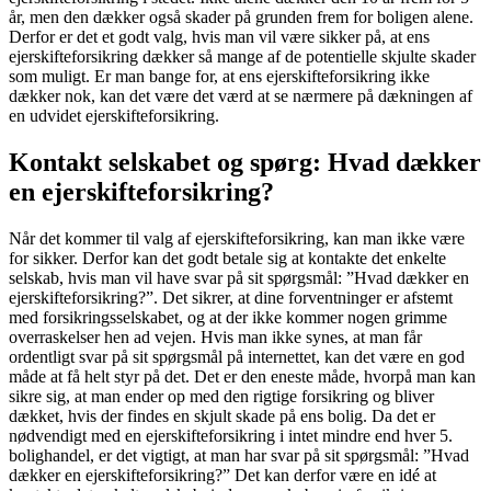
år, men den dækker også skader på grunden frem for boligen alene.
Derfor er det et godt valg, hvis man vil være sikker på, at ens
ejerskifteforsikring dækker så mange af de potentielle skjulte skader
som muligt. Er man bange for, at ens ejerskifteforsikring ikke
dækker nok, kan det være det værd at se nærmere på dækningen af
en udvidet ejerskifteforsikring.
Kontakt selskabet og spørg: Hvad dækker
en ejerskifteforsikring?
Når det kommer til valg af ejerskifteforsikring, kan man ikke være
for sikker. Derfor kan det godt betale sig at kontakte det enkelte
selskab, hvis man vil have svar på sit spørgsmål: ”Hvad dækker en
ejerskifteforsikring?”. Det sikrer, at dine forventninger er afstemt
med forsikringsselskabet, og at der ikke kommer nogen grimme
overraskelser hen ad vejen. Hvis man ikke synes, at man får
ordentligt svar på sit spørgsmål på internettet, kan det være en god
måde at få helt styr på det. Det er den eneste måde, hvorpå man kan
sikre sig, at man ender op med den rigtige forsikring og bliver
dækket, hvis der findes en skjult skade på ens bolig. Da det er
nødvendigt med en ejerskifteforsikring i intet mindre end hver 5.
bolighandel, er det vigtigt, at man har svar på sit spørgsmål: ”Hvad
dækker en ejerskifteforsikring?” Det kan derfor være en idé at