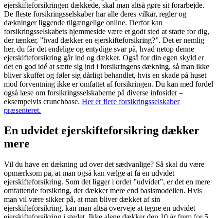
ejerskifteforsikringen dækkede, skal man altså gøre sit forarbejde.
De fleste forsikringsselskaber har alle deres vilkår, regler og
dækninger liggende tilgængelige online. Derfor kan
forsikringsselskabets hjemmeside være et godt sted at starte for dig,
der tænker, ”hvad dækker en ejerskifteforsikring?”. Det er nemlig
her, du får det endelige og entydige svar på, hvad netop denne
ejerskifteforsikring går ind og dækker. Også for din egen skyld er
det en god idé at sætte sig ind i forsikringens dækning, så man ikke
bliver skuffet og føler sig dårligt behandlet, hvis en skade på huset
mod forventning ikke er omfattet af forsikringen. Du kan med fordel
også læse om forsikringsselskaberne på diverse infosider –
eksempelvis crunchbase.
Her er flere forsikringsselskaber
præsenteret.
En udvidet ejerskifteforsikring dækker
mere
Vil du have en dækning ud over det sædvanlige? Så skal du være
opmærksom på, at man også kan vælge at få en udvidet
ejerskifteforsikring. Som det ligger i ordet ”udvidet”, er det en mere
omfattende forsikring, der dækker mere end basismodellen. Hvis
man vil være sikker på, at man bliver dækket af sin
ejerskifteforsikring, kan man altså overveje at tegne en udvidet
ejerskifteforsikring i stedet. Ikke alene dækker den 10 år frem for 5