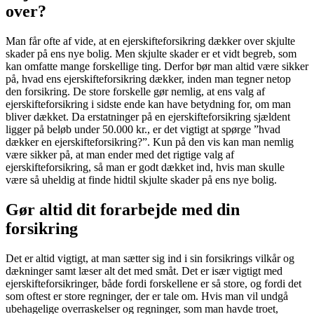
over?
Man får ofte af vide, at en ejerskifteforsikring dækker over skjulte
skader på ens nye bolig. Men skjulte skader er et vidt begreb, som
kan omfatte mange forskellige ting. Derfor bør man altid være sikker
på, hvad ens ejerskifteforsikring dækker, inden man tegner netop
den forsikring. De store forskelle gør nemlig, at ens valg af
ejerskifteforsikring i sidste ende kan have betydning for, om man
bliver dækket. Da erstatninger på en ejerskifteforsikring sjældent
ligger på beløb under 50.000 kr., er det vigtigt at spørge ”hvad
dækker en ejerskifteforsikring?”. Kun på den vis kan man nemlig
være sikker på, at man ender med det rigtige valg af
ejerskifteforsikring, så man er godt dækket ind, hvis man skulle
være så uheldig at finde hidtil skjulte skader på ens nye bolig.
Gør altid dit forarbejde med din
forsikring
Det er altid vigtigt, at man sætter sig ind i sin forsikrings vilkår og
dækninger samt læser alt det med småt. Det er især vigtigt med
ejerskifteforsikringer, både fordi forskellene er så store, og fordi det
som oftest er store regninger, der er tale om. Hvis man vil undgå
ubehagelige overraskelser og regninger, som man havde troet,