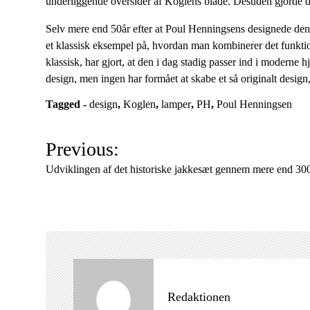
underliggende oversider af Koglens blade. Desuden gjorde des
Selv mere end 50år efter at Poul Henningsens designede denn
et klassisk eksempel på, hvordan man kombinerer det funkti
klassisk, har gjort, at den i dag stadig passer ind i moderne
design, men ingen har formået at skabe et så originalt desig
Tagged -
design
,
Koglen
,
lamper
,
PH
,
Poul Henningsen
I
Previous:
n
Udviklingen af det historiske jakkesæt gennem mere end 300
d
l
æ
g
s
n
a
Redaktionen