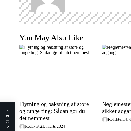
v
i
g
a
t
You May Also Like
i
o
n
Flytning og baksning af store
Nøglemester
og tunge ting: Sådan gør du
sikker adga
det nemmest
Redaktør
14. 
Redaktør
21. marts 2024