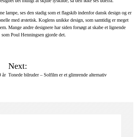
ignet det muligt at skjule lyskilde, så den ikke ses udefra.
e lampe, ses den stadig som et flagskib indenfor dansk design og er
onelle med æstetisk. Koglens unikke design, som samtidig er meget
 hjem. Mange andre designere har siden forsøgt at skabe et lignende
n, som Poul Henningsen gjorde det.
Next:
 år
Tonede bilruder – Solfilm er et glimrende alternativ