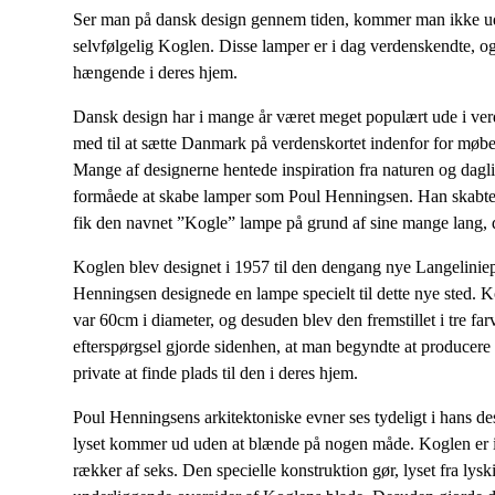
Ser man på dansk design gennem tiden, kommer man ikke 
selvfølgelig Koglen. Disse lamper er i dag verdenskendte, og
hængende i deres hjem.
Dansk design har i mange år været meget populært ude i verd
med til at sætte Danmark på verdenskortet indenfor for møbel
Mange af designerne hentede inspiration fra naturen og dagli
formåede at skabe lamper som Poul Henningsen. Han skabte o
fik den navnet ”Kogle” lampe på grund af sine mange lang,
Koglen blev designet i 1957 til den dengang nye Langelinie
Henningsen designede en lampe specielt til dette nye sted. Kog
var 60cm i diameter, og desuden blev den fremstillet i tre farv
efterspørgsel gjorde sidenhen, at man begyndte at producere K
private at finde plads til den i deres hjem.
Poul Henningsens arkitektoniske evner ses tydeligt i hans de
lyset kommer ud uden at blænde på nogen måde. Koglen er in
rækker af seks. Den specielle konstruktion gør, lyset fra lysk