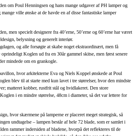
uden om Poul Henningsen og hans mange udgaver af PH lamper og
 mange ville ønske at de havde en af disse fantastiske lamper
en, men specielt designere fra 40’erne, 50’erne og 60’erne har været
design, belysning og generelt interiør.
gdagen, og alle forsøgte at skabe noget ekstraordinært, men få
prindeligt Koglen ud fra en 30år gammel skitse, men først senere
 der mindede om en grankogle.
pavillon, hvor arkitekterne Eva og Niels Koppel ønskede at Poul
len blev til at starte med kun lavet i tre størrelser, hvor den mindste
er; matteret kobber, rustfrit stål og hvidlakeret. Den store
oglen i en mindre størrelse, 48cm i diameter, så det var lettere for
sign, hvor skærmene på lamperne er placeret meget strategisk, så
gen undtagelse – lampen består af hele 72 blade, som er samlet i
ilden rammer indersiden af bladene, hvorpå det reflekteres til de