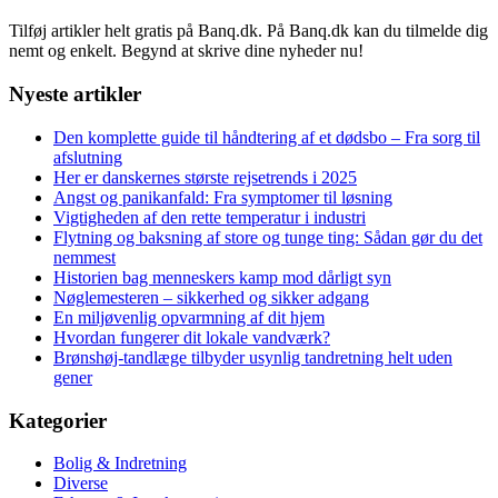
Tilføj artikler helt gratis på Banq.dk. På Banq.dk kan du tilmelde dig
nemt og enkelt. Begynd at skrive dine nyheder nu!
Nyeste artikler
Den komplette guide til håndtering af et dødsbo – Fra sorg til
afslutning
Her er danskernes største rejsetrends i 2025
Angst og panikanfald: Fra symptomer til løsning
Vigtigheden af den rette temperatur i industri
Flytning og baksning af store og tunge ting: Sådan gør du det
nemmest
Historien bag menneskers kamp mod dårligt syn
Nøglemesteren – sikkerhed og sikker adgang
En miljøvenlig opvarmning af dit hjem
Hvordan fungerer dit lokale vandværk?
Brønshøj-tandlæge tilbyder usynlig tandretning helt uden
gener
Kategorier
Bolig & Indretning
Diverse