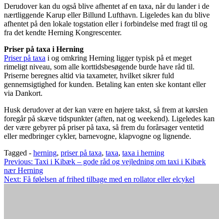
Derudover kan du også blive afhentet af en taxa, når du lander i de
nærtliggende Karup eller Billund Lufthavn. Ligeledes kan du blive
afhentet på den lokale togstation eller i forbindelse med fragt til og
fra det kendte Herning Kongrescenter.
Priser på taxa i Herning
Priser på taxa
i og omkring Herning ligger typisk på et meget
rimeligt niveau, som alle korttidsbesøgende burde have råd til.
Priserne beregnes altid via taxameter, hvilket sikrer fuld
gennemsigtighed for kunden. Betaling kan enten ske kontant eller
via Dankort.
Husk derudover at der kan være en højere takst, så frem at kørslen
foregår på skæve tidspunkter (aften, nat og weekend). Ligeledes kan
der være gebyrer på priser på taxa, så frem du forårsager ventetid
eller medbringer cykler, barnevogne, klapvogne og lignende.
Tagged -
herning
,
priser på taxa
,
taxa
,
taxa i herning
Indlægsnavigation
Previous:
Taxi i Kibæk – gode råd og vejledning om taxi i Kibæk
nær Herning
Next:
Få følelsen af frihed tilbage med en rollator eller elcykel