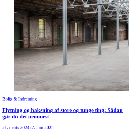
Bolig & Indretning
Flytning og baksning af store og tunge ting: Sådan
gør du det nemmest
21. marts 2024
27. juni 2025