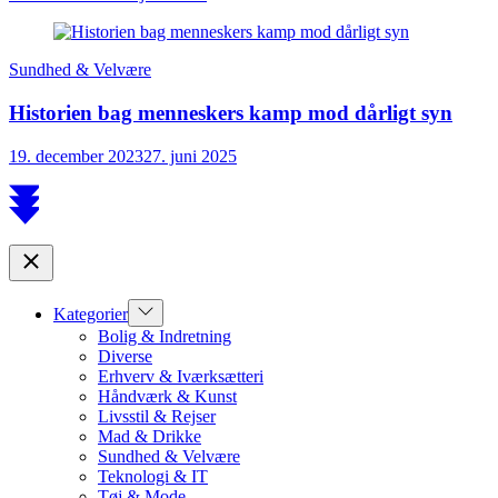
Sundhed & Velvære
Historien bag menneskers kamp mod dårligt syn
19. december 2023
27. juni 2025
Scroll
to
top
Close
Show
Kategorier
sub
Bolig & Indretning
menu
Diverse
Erhverv & Iværksætteri
Håndværk & Kunst
Livsstil & Rejser
Mad & Drikke
Sundhed & Velvære
Teknologi & IT
Tøj & Mode