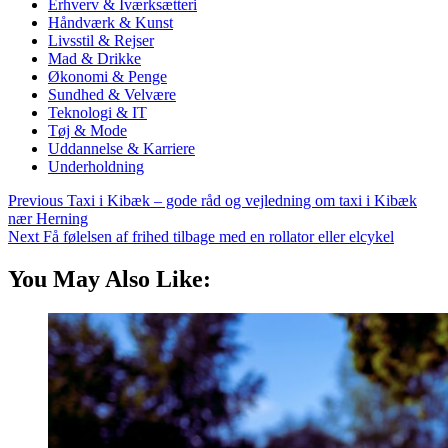
Erhverv & Iværksætteri
Håndværk & Kunst
Livsstil & Rejser
Mad & Drikke
Økonomi & Penge
Sundhed & Velvære
Teknologi & IT
Tøj & Mode
Uddannelse & Karriere
Underholdning
Previous
Taxi i Kibæk – gode råd og vejledning om taxi i Kibæk
nær Herning
Next
Få følelsen af frihed tilbage med en rollator eller elcykel
You May Also Like: