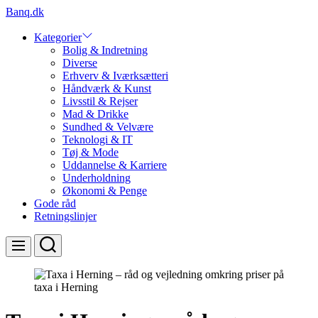
Skip
Banq.dk
to
content
Kategorier
Bolig & Indretning
Diverse
Erhverv & Iværksætteri
Håndværk & Kunst
Livsstil & Rejser
Mad & Drikke
Sundhed & Velvære
Teknologi & IT
Tøj & Mode
Uddannelse & Karriere
Underholdning
Økonomi & Penge
Gode råd
Retningslinjer
Search
Menu