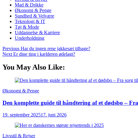
Mad & Drikke
Økonomi & Penge
Sundhed & Velvære
Teknologi & IT
Tøj & Mode
Uddannelse & Karriere
Underholdning
Previous
Har du ingen rene jakkesæt tilbage?
Next
Er dine ting i kælderen ødelagt?
You May Also Like:
Økonomi & Penge
Den komplette guide til håndtering af et dødsbo – Fra 
19. september 2025
17. juni 2026
Livsstil & Rejser