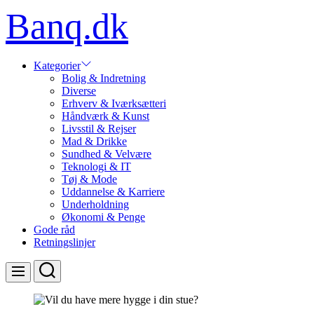
Skip
Banq.dk
to
content
Kategorier
Bolig & Indretning
Diverse
Erhverv & Iværksætteri
Håndværk & Kunst
Livsstil & Rejser
Mad & Drikke
Sundhed & Velvære
Teknologi & IT
Tøj & Mode
Uddannelse & Karriere
Underholdning
Økonomi & Penge
Gode råd
Retningslinjer
Search
Menu