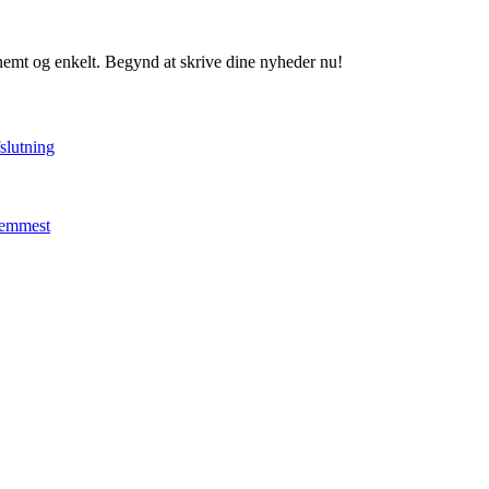
 nemt og enkelt. Begynd at skrive dine nyheder nu!
fslutning
 nemmest