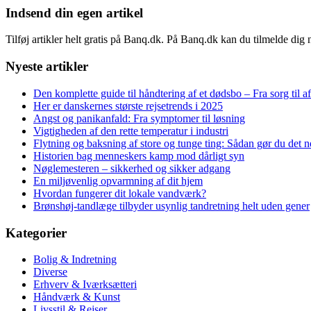
Indsend din egen artikel
Tilføj artikler helt gratis på Banq.dk. På Banq.dk kan du tilmelde dig
Nyeste artikler
Den komplette guide til håndtering af et dødsbo – Fra sorg til a
Her er danskernes største rejsetrends i 2025
Angst og panikanfald: Fra symptomer til løsning
Vigtigheden af den rette temperatur i industri
Flytning og baksning af store og tunge ting: Sådan gør du det
Historien bag menneskers kamp mod dårligt syn
Nøglemesteren – sikkerhed og sikker adgang
En miljøvenlig opvarmning af dit hjem
Hvordan fungerer dit lokale vandværk?
Brønshøj-tandlæge tilbyder usynlig tandretning helt uden gener
Kategorier
Bolig & Indretning
Diverse
Erhverv & Iværksætteri
Håndværk & Kunst
Livsstil & Rejser