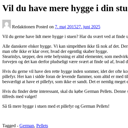
Vil du have mere hygge i din st
Redaktionen
Posted on
7. maj 2015
27. juni 2025
Vil du gerne have lidt mere hygge i stuen? Har du svært ved at finde 
Alle danskere elsker hygge. Vi kan simpelthen ikke få nok af det. Der 
man ofte ikke er klar over, hvad der egentlig skaber hygge.
Stearinlys, tæpper, den rette belysning er altid elementer, som medvirk
forvejen og det kan derfor pludseligt være svært at finde ud af, hvad d
Hvis du gerne vil have den rette hygge inden sommer, idet der ofte k
pillefyr. Her kan i sidde foran de levende flammer, som altid er med ti
besværligt at have et pillefyr, som ikke er sandt. Det er nemlig meget 
Hvis du finder dette interessant, skal du købe German Pellets. Denne 
tilfreds med valget!
Så få mere hygge i stuen med et pillefyr og German Pellets!
Tagged -
German
,
Pellets