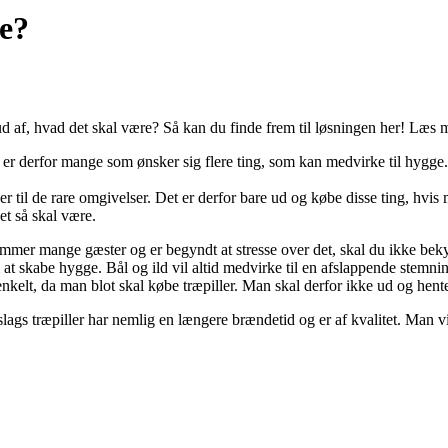
ue?
ud af, hvad det skal være? Så kan du finde frem til løsningen her! Læs 
er derfor mange som ønsker sig flere ting, som kan medvirke til hygge. 
er til de rare omgivelser. Det er derfor bare ud og købe disse ting, hvis 
et så skal være.
ommer mange gæster og er begyndt at stresse over det, skal du ikke beky
l at skabe hygge. Bål og ild vil altid medvirke til en afslappende stemnin
enkelt, da man blot skal købe træpiller. Man skal derfor ikke ud og hente
slags træpiller har nemlig en længere brændetid og er af kvalitet. Man v