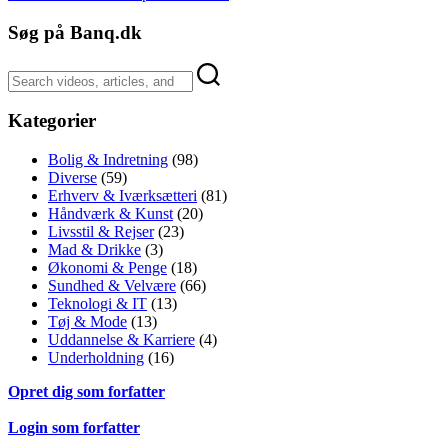
Søg på Banq.dk
Kategorier
Bolig & Indretning
(98)
Diverse
(59)
Erhverv & Iværksætteri
(81)
Håndværk & Kunst
(20)
Livsstil & Rejser
(23)
Mad & Drikke
(3)
Økonomi & Penge
(18)
Sundhed & Velvære
(66)
Teknologi & IT
(13)
Tøj & Mode
(13)
Uddannelse & Karriere
(4)
Underholdning
(16)
Opret dig som forfatter
Login som forfatter